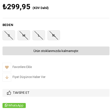
₺299,95
(KDV Dahil)
BEDEN
S
M
L
XL
Ürün stoklarımızda kalmamıştır.
Favorilere Ekle
Fiyat Düşünce Haber Ver
TAVSIYE ET
WhatsApp