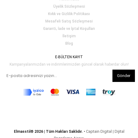
Üyelik Sözleşmesi
Kvkk ve Gizlilik Politikası
Mesafeli Satış Sözleşmesi
Garanti, İade ve İptal Koşulları
İletişim
Blog
E-BÜLTEN KAYIT
Kampanyalarımızdan ve indirimlerimizden güncel olarak haberdar olun!
Gönder
Captain Digital | Dijital
Elmasstil® 2026 | Tüm Hakları Saklıdır.
•