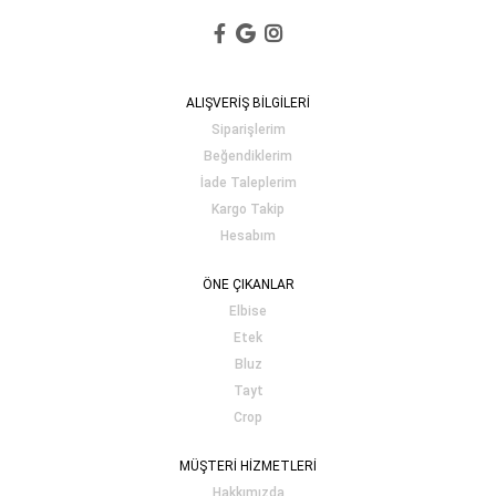
ALIŞVERİŞ BİLGİLERİ
Siparişlerim
Beğendiklerim
İade Taleplerim
Kargo Takip
Hesabım
ÖNE ÇIKANLAR
Elbise
Etek
Bluz
Tayt
Crop
MÜŞTERİ HİZMETLERİ
Hakkımızda