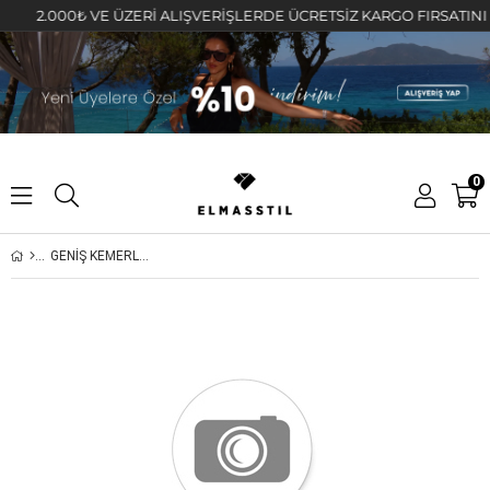
2.000₺ VE ÜZERİ ALIŞVERİŞLERDE ÜCRETSİZ KARGO FIRSATINI KAÇ
0
GENİŞ KEMERLİ ÇİMALI BOL PAÇA EŞOFMAN ALTI/3076