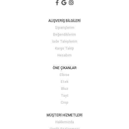
ALIŞVERİŞ BİLGİLERİ
Siparişlerim
Beğendiklerim
İade Taleplerim
Kargo Takip
Hesabım
ÖNE ÇIKANLAR
Elbise
Etek
Bluz
Tayt
Crop
MÜŞTERİ HİZMETLERİ
Hakkımızda