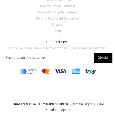
Üyelik Sözleşmesi
Kvkk ve Gizlilik Politikası
Mesafeli Satış Sözleşmesi
Garanti, İade ve İptal Koşulları
İletişim
Blog
E-BÜLTEN KAYIT
Kampanyalarımızdan ve indirimlerimizden güncel olarak haberdar olun!
Gönder
Captain Digital | Dijital
Elmasstil® 2026 | Tüm Hakları Saklıdır.
•
Pazarlama Ajansı