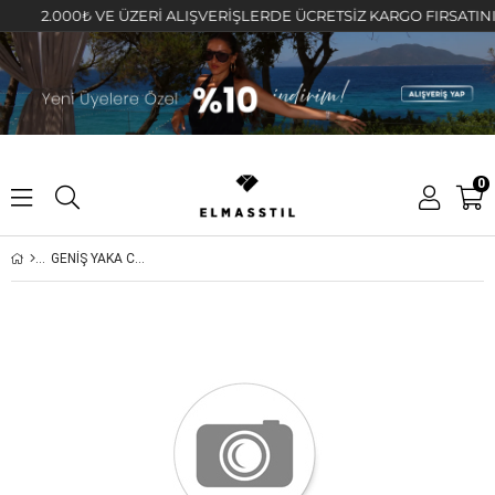
2.000₺ VE ÜZERİ ALIŞVERİŞLERDE ÜCRETSİZ KARGO FIRSATINI KAÇ
0
GENİŞ YAKA CEPLİ GÖMLEK