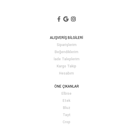
ALIŞVERİŞ BİLGİLERİ
Siparişlerim
Beğendiklerim
İade Taleplerim
Kargo Takip
Hesabım
ÖNE ÇIKANLAR
Elbise
Etek
Bluz
Tayt
Crop