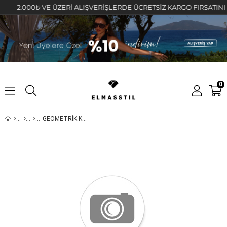
2.000₺ VE ÜZERİ ALIŞVERİŞLERDE ÜCRETSİZ KARGO FIRSATINI KAÇI
0
GEOMETRİK KALPLİ KOLYE