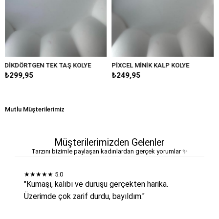
EN TEK TAŞ KOLYE
PİXCEL MİNİK KALP KOLYE
MİNİMAL MO
₺249,95
₺349,95
Mutlu Müşterilerimiz
Müşterilerimizden Gelenler
Tarzını bizimle paylaşan kadınlardan gerçek yorumlar ✨
★★★★★
5.0
"Kumaşı, kalıbı ve duruşu gerçekten harika.
Üzerimde çok zarif durdu, bayıldım."