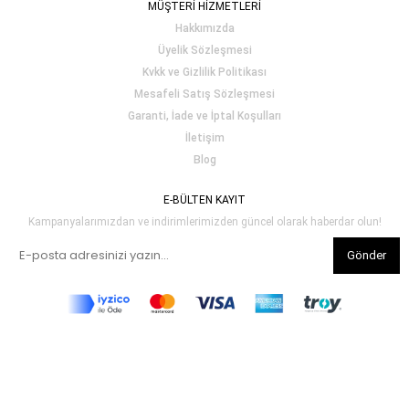
MÜŞTERİ HİZMETLERİ
Hakkımızda
Üyelik Sözleşmesi
Kvkk ve Gizlilik Politikası
Mesafeli Satış Sözleşmesi
Garanti, İade ve İptal Koşulları
İletişim
Blog
E-BÜLTEN KAYIT
Kampanyalarımızdan ve indirimlerimizden güncel olarak haberdar olun!
Gönder