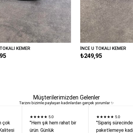
ALI KEMER
İNCE U TOKALI KEMER
₺249,95
Müşterilerimizden Gelenler
Tarzını bizimle paylaşan kadınlardan gerçek yorumlar ✨
★★★★★
5.0
★★★★★
5.0
n çok
"Hem şık hem rahat bir
"Sipariş sürecind
Kalitesi
ürün. Günlük
paketlemeye kada