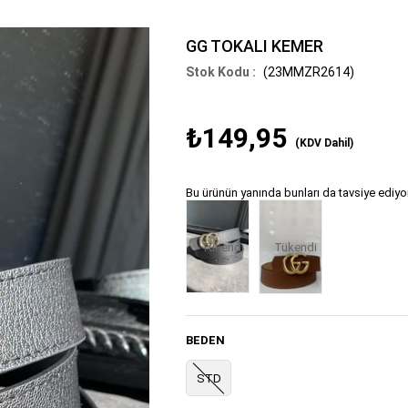
GG TOKALI KEMER
(23MMZR2614)
₺149,95
(KDV Dahil)
Bu ürünün yanında bunları da tavsiye ediyo
Tükendi
Tükendi
BEDEN
STD