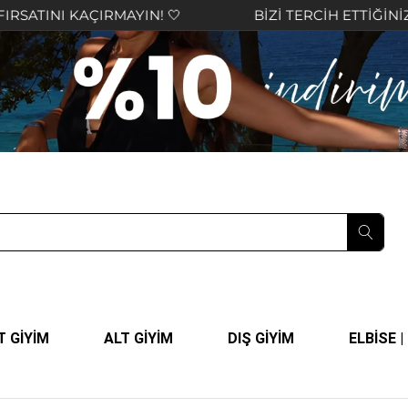
AYIN! 🤍
BİZİ TERCİH ETTİĞİNİZ İÇİN TEŞEKKÜR 
T GİYİM
ALT GİYİM
DIŞ GİYİM
ELBİSE 