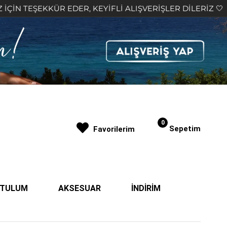
EDER, KEYİFLİ ALIŞVERİŞLER DİLERİZ 🤍
2.000₺ 
0
Sepetim
Favorilerim
| TULUM
AKSESUAR
İNDİRİM