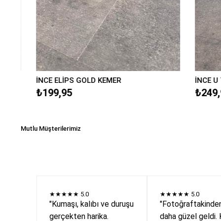
İNCE ELİPS GOLD KEMER
İNCE U TOK
₺199,95
₺249,95
Mutlu Müşterilerimiz
★★★★★
5.0
★★★★★
5.0
"Kumaşı, kalıbı ve duruşu
"Fotoğraftakinde
gerçekten harika.
daha güzel geldi. 