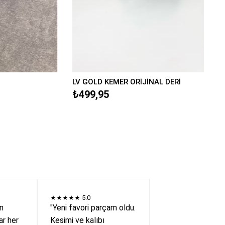
LV GOLD KEMER ORİJİNAL DERİ
₺499,95
★★★★★
5.0
en
"Yeni favori parçam oldu.
r her
Kesimi ve kalıbı