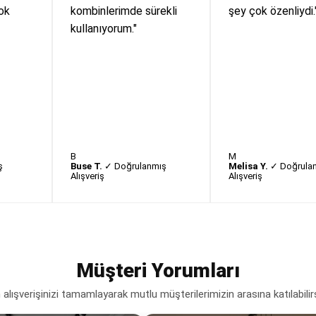
ok
kombinlerimde sürekli
şey çok özenliydi.
kullanıyorum."
B
M
ş
Buse T.
✓ Doğrulanmış
Melisa Y.
✓ Doğrula
Alışveriş
Alışveriş
Müşteri Yorumları
lışverişinizi tamamlayarak mutlu müşterilerimizin arasına katılabilir