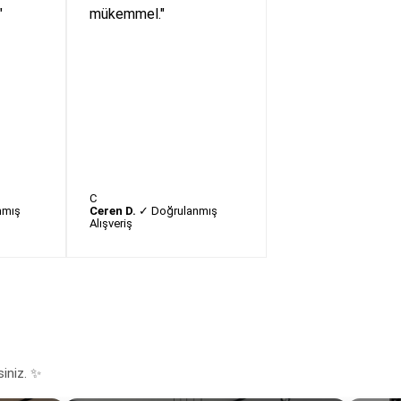
"
mükemmel."
C
nmış
Ceren D.
✓ Doğrulanmış
Alışveriş
siniz. ✨