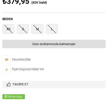
₺379,95
(KDV Dahil)
BEDEN
XS
S
M
L
Ürün stoklarımızda kalmamıştır.
Favorilere Ekle
Fiyat Düşünce Haber Ver
TAVSIYE ET
WhatsApp