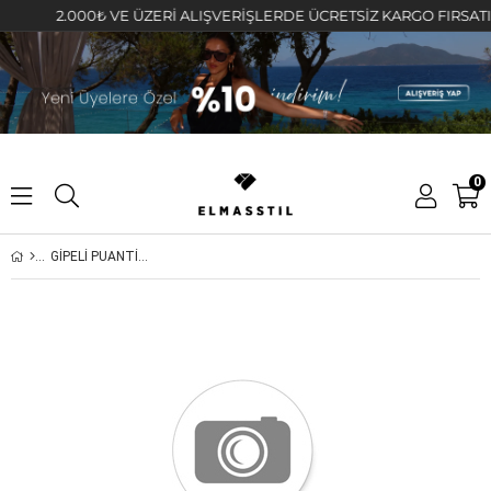
2.000₺ VE ÜZERİ ALIŞVERİŞLERDE ÜCRETSİZ KARGO FIRSATINI K
0
GİPELİ PUANTİYE MAXİBOY ELBİSE