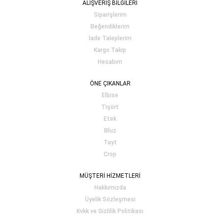
ALIŞVERİŞ BİLGİLERİ
Siparişlerim
Beğendiklerim
İade Taleplerim
Kargo Takip
Hesabım
ÖNE ÇIKANLAR
Elbise
Tişört
Etek
Bluz
Tayt
Crop
MÜŞTERİ HİZMETLERİ
Hakkımızda
Üyelik Sözleşmesi
Kvkk ve Gizlilik Politikası