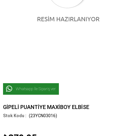
Whatsapp İle Sipariş ver
GİPELİ PUANTİYE MAXİBOY ELBİSE
(23YCN03016)