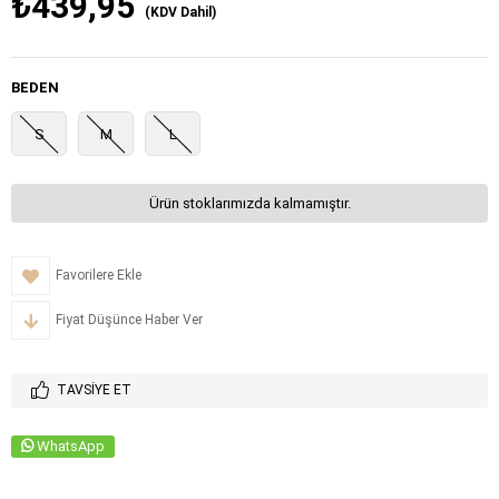
₺439,95
(KDV Dahil)
BEDEN
S
M
L
Ürün stoklarımızda kalmamıştır.
Favorilere Ekle
Fiyat Düşünce Haber Ver
TAVSIYE ET
WhatsApp