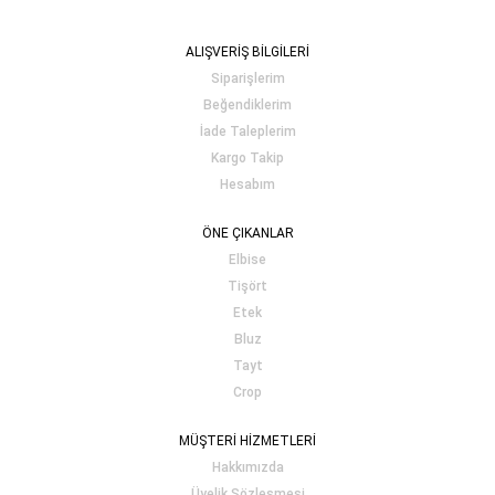
ALIŞVERİŞ BİLGİLERİ
Siparişlerim
Beğendiklerim
İade Taleplerim
Kargo Takip
Hesabım
ÖNE ÇIKANLAR
Elbise
Tişört
Etek
Bluz
Tayt
Crop
MÜŞTERİ HİZMETLERİ
Hakkımızda
Üyelik Sözleşmesi