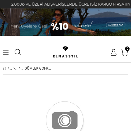
2.000₺ VE ÜZERİ ALIŞVERİŞLERDE ÜCRETSİZ KARGO FIRSATINI KAÇ
0
GÖMLEK GOFRE TAKIM