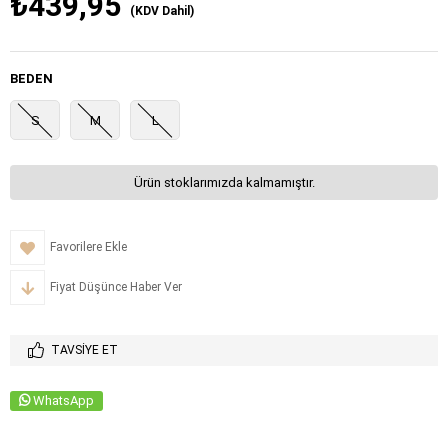
₺439,95
(KDV Dahil)
BEDEN
S
M
L
Ürün stoklarımızda kalmamıştır.
Favorilere Ekle
Fiyat Düşünce Haber Ver
TAVSIYE ET
WhatsApp