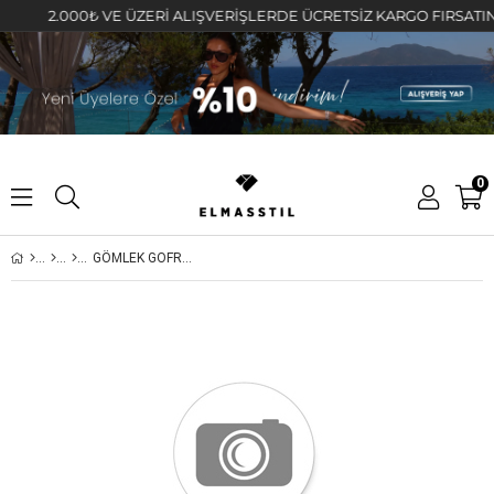
2.000₺ VE ÜZERİ ALIŞVERİŞLERDE ÜCRETSİZ KARGO FIRSATINI KA
0
GÖMLEK GOFRE TAKIM