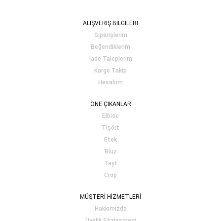
ALIŞVERİŞ BİLGİLERİ
Siparişlerim
Beğendiklerim
İade Taleplerim
Kargo Takip
Hesabım
ÖNE ÇIKANLAR
Elbise
Tişört
Etek
Bluz
Tayt
Crop
MÜŞTERİ HİZMETLERİ
Hakkımızda
Üyelik Sözleşmesi