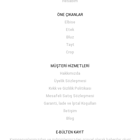
Hesabım
ÖNE ÇIKANLAR
Elbise
Etek
Bluz
Tayt
Crop
MÜŞTERİ HİZMETLERİ
Hakkımızda
Üyelik Sözleşmesi
Kvkk ve Gizlilik Politikası
Mesafeli Satış Sözleşmesi
Garanti, İade ve İptal Koşulları
İletişim
Blog
E-BÜLTEN KAYIT
Kampanyalarımızdan ve indirimlerimizden güncel olarak haberdar olun!