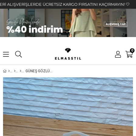
LIŞVERİŞLERDE ÜCRETSİZ KARGO FIRSATINI KAÇIRMAYIN! 🤍
0
GÜNEŞ GÖZLÜĞÜ ES3