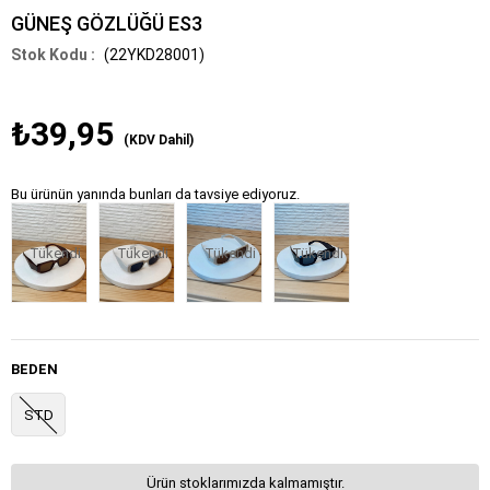
GÜNEŞ GÖZLÜĞÜ ES3
(22YKD28001)
₺39,95
(KDV Dahil)
Bu ürünün yanında bunları da tavsiye ediyoruz.
Tükendi
Tükendi
Tükendi
Tükendi
BEDEN
STD
Ürün stoklarımızda kalmamıştır.