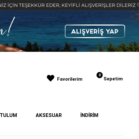
EKKÜR EDER, KEYİFLİ ALIŞVERİŞLER DİLERİZ 🤍
2
0
Sepetim
Favorilerim
| TULUM
AKSESUAR
İNDİRİM