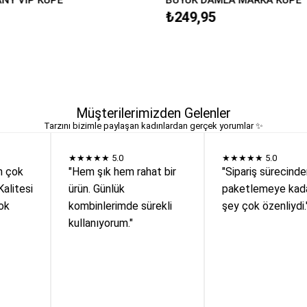
₺249,95
Müşterilerimizden Gelenler
Tarzını bizimle paylaşan kadınlardan gerçek yorumlar ✨
★★★★★
5.0
★★★★★
5.0
n çok
"Hem şık hem rahat bir
"Sipariş sürecind
Kalitesi
ürün. Günlük
paketlemeye kada
ok
kombinlerimde sürekli
şey çok özenliydi.
kullanıyorum."