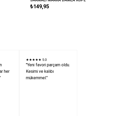
₺149,95
★★★★★
5.0
en
"Yeni favori parçam oldu.
r her
Kesimi ve kalıbı
"
mükemmel."