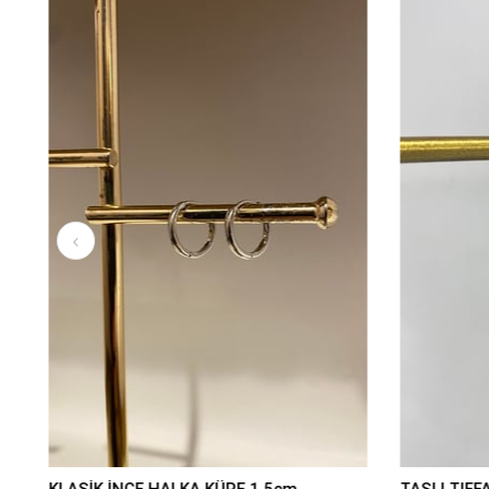
KLASİK İNCE HALKA KÜPE 1,5cm
TAŞLI TIFF