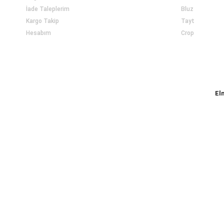
İade Taleplerim
Bluz
Kargo Takip
Tayt
Hesabım
Crop
El