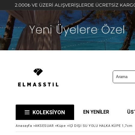
 VE ÜZERİ ALIŞVERİŞLERDE ÜCRETSİZ KARGO FIRSATINI K
KOLEKSİYON
EN YENİLER
ÜS
Anasayfa
>
AKSESUAR
>
Küpe
>
İÇİ DIŞI SU YOLU HALKA KÜPE 1,7cm