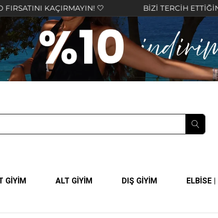
AÇIRMAYIN! 🤍
BİZİ TERCİH ETTİĞİNİZ İÇİN TEŞ
T GİYİM
ALT GİYİM
DIŞ GİYİM
ELBİSE 