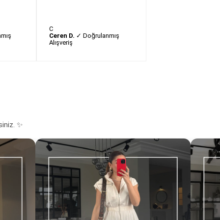
C
nmış
Ceren D.
✓ Doğrulanmış
Alışveriş
siniz. ✨