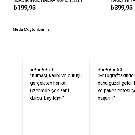
₺199,95
₺399,95
Mutlu Müşterilerimiz
★★★★★
5.0
★★★★★
5.0
"Kumaşı, kalıbı ve duruşu
"Fotoğraftakinde
gerçekten harika.
daha güzel geldi. 
Üzerimde çok zarif
ve paketlemesi ç
durdu, bayıldım."
başarılı."