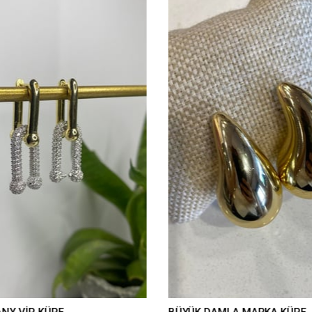
ANY VİP KÜPE
BÜYÜK DAMLA MARKA KÜPE