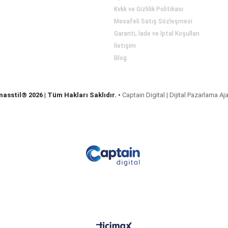
Kvkk ve Gizlilik Politikası
Mesafeli Satış Sözleşmesi
Garanti, İade ve İptal Koşulları
İletişim
Blog
masstil® 2026 | Tüm Hakları Saklıdır.
•
Captain Digital | Dijital Pazarlama Aj