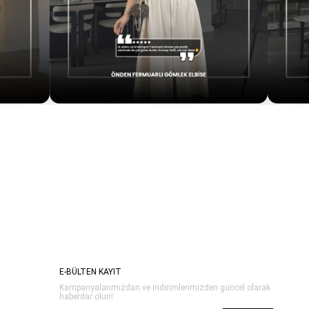
E-BÜLTEN KAYIT
Kampanyalarımızdan ve indirimlerimizden güncel olarak
haberdar olun!