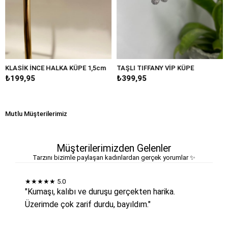
K İNCE HALKA KÜPE 1,5cm
TAŞLI TIFFANY VİP KÜPE
BÜYÜK 
95
₺399,95
₺249,9
Mutlu Müşterilerimiz
Müşterilerimizden Gelenler
Tarzını bizimle paylaşan kadınlardan gerçek yorumlar ✨
★★★★★
5.0
"Kumaşı, kalıbı ve duruşu gerçekten harika.
Üzerimde çok zarif durdu, bayıldım."