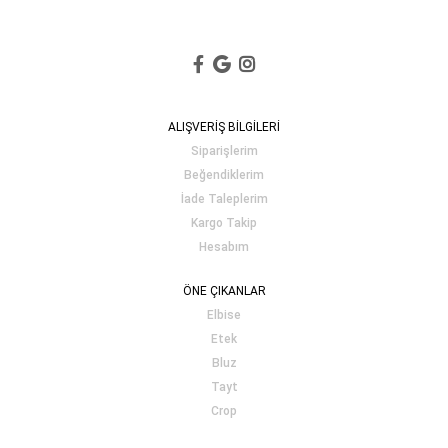
ALIŞVERİŞ BİLGİLERİ
Siparişlerim
Beğendiklerim
İade Taleplerim
Kargo Takip
Hesabım
ÖNE ÇIKANLAR
Elbise
Etek
Bluz
Tayt
Crop