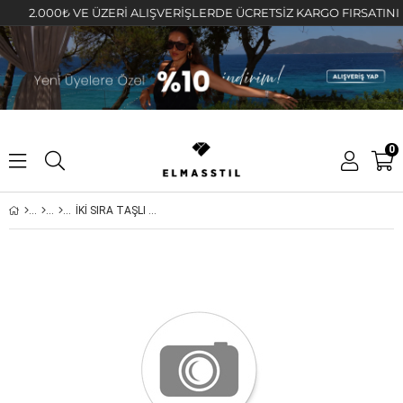
2.000₺ VE ÜZERİ ALIŞVERİŞLERDE ÜCRETSİZ KARGO FIRSATINI KAÇI
0
İKİ SIRA TAŞLI ÜÇLÜ HALKA KÜPE