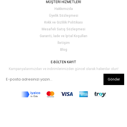
MÜŞTERİ HİZMETLERİ
Hakkımızda
Üyelik Sözleşmesi
Kvkk ve Gizlilik Politikası
Mesafeli Satış Sözleşmesi
Garanti, İade ve İptal Koşulları
İletişim
Blog
E-BÜLTEN KAYIT
Kampanyalarımızdan ve indirimlerimizden güncel olarak haberdar olun!
Gönder