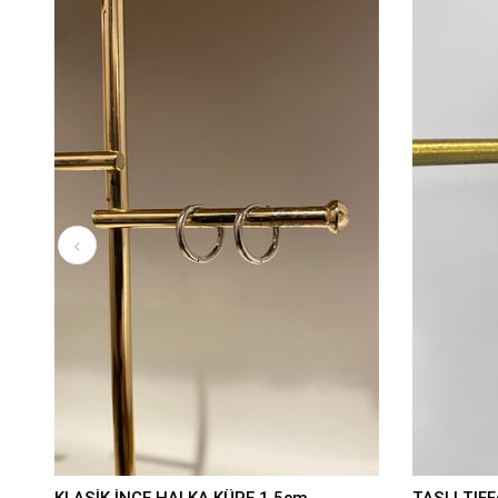
KLASİK İNCE HALKA KÜPE 1,5cm
TAŞLI TIFF