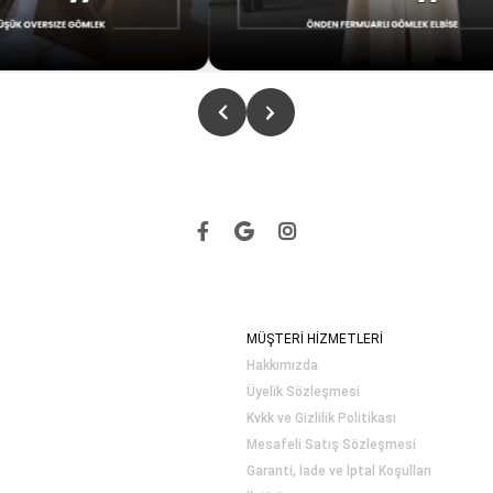
MÜŞTERİ HİZMETLERİ
Hakkımızda
Üyelik Sözleşmesi
Kvkk ve Gizlilik Politikası
Mesafeli Satış Sözleşmesi
Garanti, İade ve İptal Koşulları