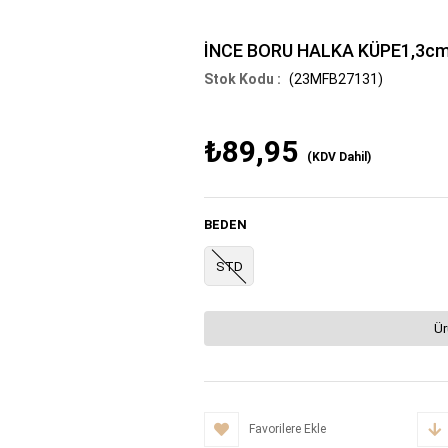
İNCE BORU HALKA KÜPE1,3c
(23MFB27131)
₺89,95
(KDV Dahil)
BEDEN
STD
Ür
Favorilere Ekle