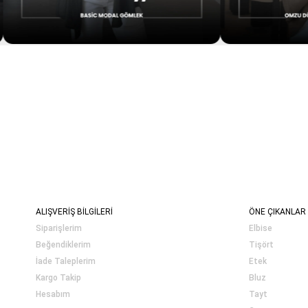
ALIŞVERİŞ BİLGİLERİ
ÖNE ÇIKANLAR
Siparişlerim
Elbise
Beğendiklerim
Tişört
İade Taleplerim
Etek
Kargo Takip
Bluz
Hesabım
Tayt