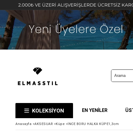
00₺ VE ÜZERİ ALIŞVERİŞLERDE ÜCRETSİZ KARGO FIRSATIN
KOLEKSİYON
EN YENİLER
ÜS
Anasayfa
>
AKSESUAR
>
Küpe
>
İNCE BORU HALKA KÜPE1,3cm