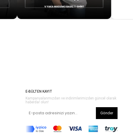
E-BÜLTEN KAYIT
Kampanyalarımızdan ve indirimlerimizden güncel olarak
haberdar olun!
Gönder