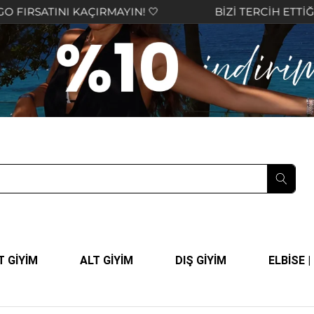
I KAÇIRMAYIN! 🤍
BİZİ TERCİH ETTİĞİNİZ İÇİN 
T GİYİM
ALT GİYİM
DIŞ GİYİM
ELBİSE 