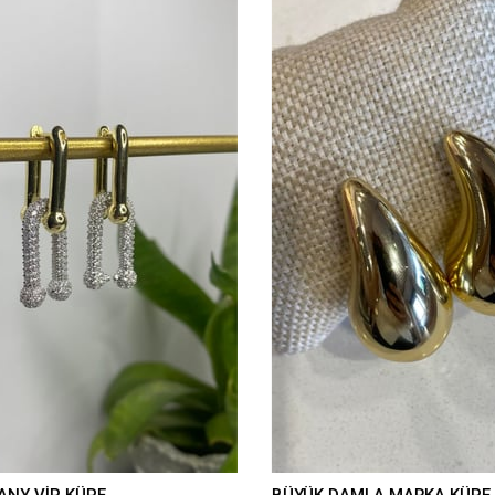
ANY VİP KÜPE
BÜYÜK DAMLA MARKA KÜPE