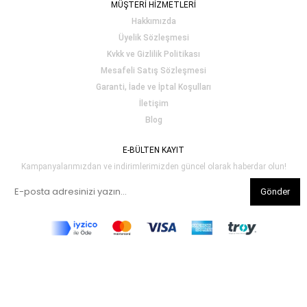
MÜŞTERİ HİZMETLERİ
Hakkımızda
Üyelik Sözleşmesi
Kvkk ve Gizlilik Politikası
Mesafeli Satış Sözleşmesi
Garanti, İade ve İptal Koşulları
İletişim
Blog
E-BÜLTEN KAYIT
Kampanyalarımızdan ve indirimlerimizden güncel olarak haberdar olun!
Gönder