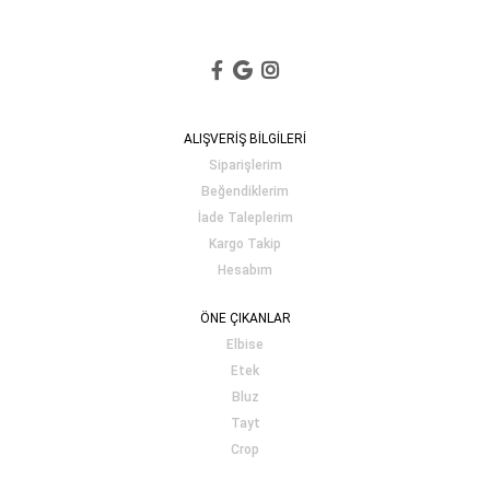
ALIŞVERİŞ BİLGİLERİ
Siparişlerim
Beğendiklerim
İade Taleplerim
Kargo Takip
Hesabım
ÖNE ÇIKANLAR
Elbise
Etek
Bluz
Tayt
Crop