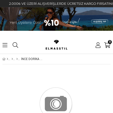
2.000₺ VE ÜZERİ ALIŞVERİŞLERDE ÜCRETSİZ KARGO FIRSATINI KAÇI
0
İNCE DORİKA ZİNCİR 45 CM