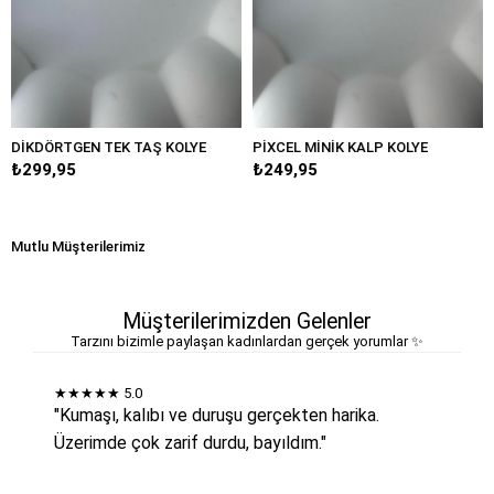
TGEN TEK TAŞ KOLYE
PİXCEL MİNİK KALP KOLYE
MİNİMAL 
95
₺249,95
₺349,95
Mutlu Müşterilerimiz
Müşterilerimizden Gelenler
Tarzını bizimle paylaşan kadınlardan gerçek yorumlar ✨
★★★★★
5.0
"Kumaşı, kalıbı ve duruşu gerçekten harika.
Üzerimde çok zarif durdu, bayıldım."