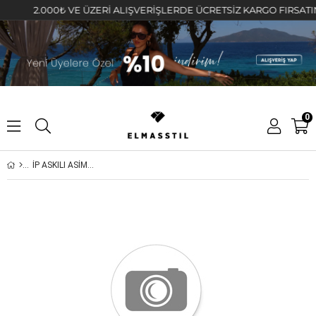
2.000₺ VE ÜZERİ ALIŞVERİŞLERDE ÜCRETSİZ KARGO FIRSATINI K
0
İP ASKILI ASİMETRİK DESENLİ CROP