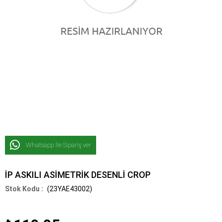
Whatsapp İle Sipariş ver
İP ASKILI ASİMETRİK DESENLİ CROP
(23YAE43002)