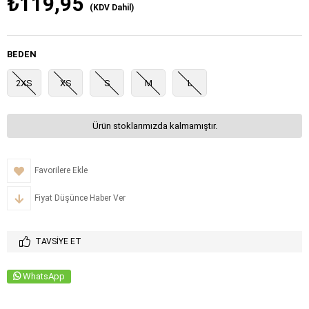
₺119,95
(KDV Dahil)
BEDEN
2XS
XS
S
M
L
Ürün stoklarımızda kalmamıştır.
Favorilere Ekle
Fiyat Düşünce Haber Ver
TAVSIYE ET
WhatsApp