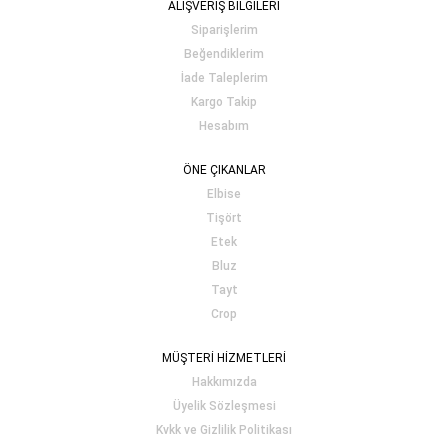
ALIŞVERİŞ BİLGİLERİ
Siparişlerim
Beğendiklerim
İade Taleplerim
Kargo Takip
Hesabım
ÖNE ÇIKANLAR
Elbise
Tişört
Etek
Bluz
Tayt
Crop
MÜŞTERİ HİZMETLERİ
Hakkımızda
Üyelik Sözleşmesi
Kvkk ve Gizlilik Politikası