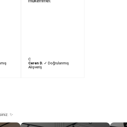
"
mükemmel."
C
nmış
Ceren D.
✓ Doğrulanmış
Alışveriş
siniz. ✨