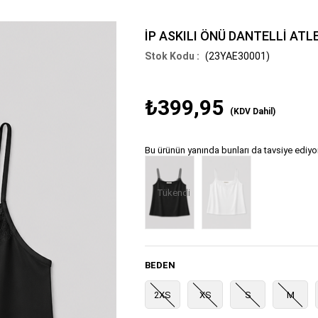
İP ASKILI ÖNÜ DANTELLİ ATL
(23YAE30001)
₺399,95
(KDV Dahil)
Bu ürünün yanında bunları da tavsiye ediyo
Tükendi
BEDEN
2XS
XS
S
M