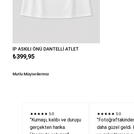
İP ASKILI ÖNÜ DANTELLİ ATLET
₺399,95
Mutlu Müşterilerimiz
★★★★★
5.0
★★★★★
5.0
"Kumaşı, kalıbı ve duruşu
"Fotoğraftakinde
gerçekten harika.
daha güzel geldi. 