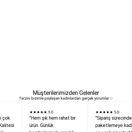
Müşterilerimizden Gelenler
Tarzını bizimle paylaşan kadınlardan gerçek yorumlar ✨
★★★★★
5.0
★★★★★
5.0
n çok
"Hem şık hem rahat bir
"Sipariş sürecind
Kalitesi
ürün. Günlük
paketlemeye kada