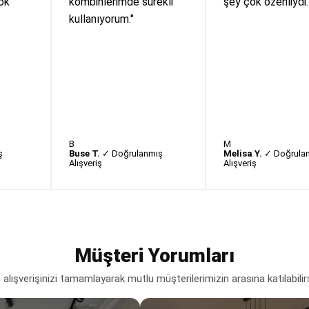
ok
kombinlerimde sürekli
şey çok özenliydi.
kullanıyorum."
B
M
ş
Buse T.
✓ Doğrulanmış
Melisa Y.
✓ Doğrula
Alışveriş
Alışveriş
Müşteri Yorumları
lışverişinizi tamamlayarak mutlu müşterilerimizin arasına katılabilir