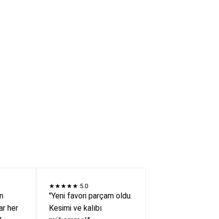
★★★★★
5.0
en
"Yeni favori parçam oldu.
r her
Kesimi ve kalıbı