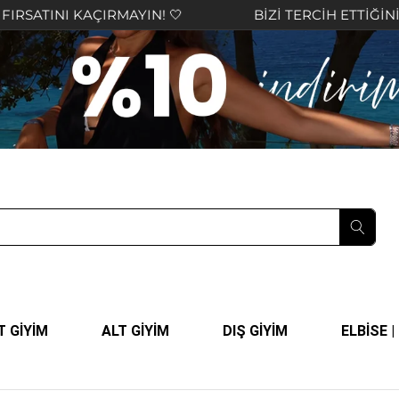
MAYIN! 🤍
BİZİ TERCİH ETTİĞİNİZ İÇİN TEŞEKKÜR
T GİYİM
ALT GİYİM
DIŞ GİYİM
ELBİSE 