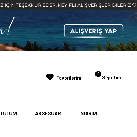
 EDER, KEYİFLİ ALIŞVERİŞLER DİLERİZ 🤍
2.000₺
0
Sepetim
Favorilerim
| TULUM
AKSESUAR
İNDİRİM