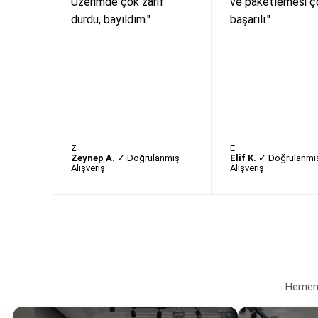
Üzerimde çok zarif
ve paketlemesi ç
durdu, bayıldım."
başarılı."
Z
E
Zeynep A.
✓ Doğrulanmış
Elif K.
✓ Doğrulanmı
Alışveriş
Alışveriş
Hemen a