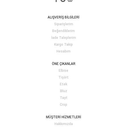
ALIŞVERİŞ BİLGİLERİ
Siparişlerim
Beğendiklerim
İade Taleplerim
Kargo Takip
Hesabım
ÖNE ÇIKANLAR
Elbise
Tişört
Etek
Bluz
Tayt
Crop
MÜŞTERİ HİZMETLERİ
Hakkımızda