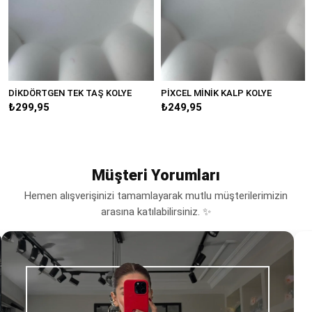
DİKDÖRTGEN TEK TAŞ KOLYE
PİXCEL MİNİK KALP KOLYE
M
₺299,95
₺249,95
₺
Müşteri Yorumları
Hemen alışverişinizi tamamlayarak mutlu müşterilerimizin
arasına katılabilirsiniz. ✨