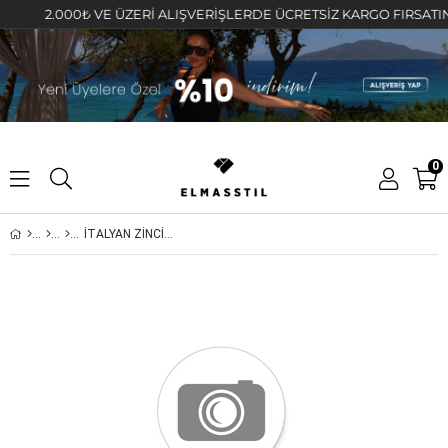
2.000₺ VE ÜZERİ ALIŞVERİŞLERDE ÜCRETSİZ KARGO FIRSATINI KA
0
İTALYAN ZİNCİR 50cm