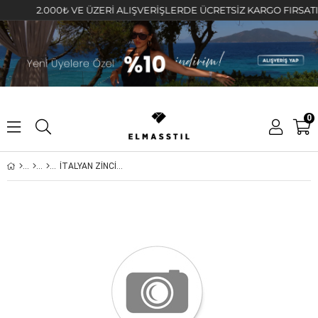
2.000₺ VE ÜZERİ ALIŞVERİŞLERDE ÜCRETSİZ KARGO FIRSATINI 
0
İTALYAN ZİNCİR İKİLİ HALHAL