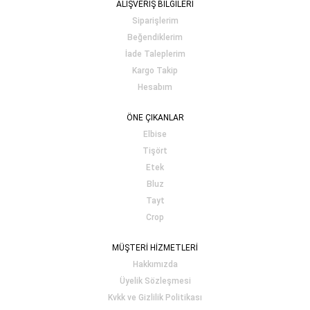
ALIŞVERİŞ BİLGİLERİ
Siparişlerim
Beğendiklerim
İade Taleplerim
Kargo Takip
Hesabım
ÖNE ÇIKANLAR
Elbise
Tişört
Etek
Bluz
Tayt
Crop
MÜŞTERİ HİZMETLERİ
Hakkımızda
Üyelik Sözleşmesi
Kvkk ve Gizlilik Politikası