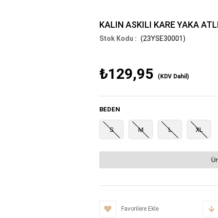
KALIN ASKILI KARE YAKA AT
(23YSE30001)
₺129,95
(KDV Dahil)
BEDEN
S
M
L
XL
Ür
Favorilere Ekle