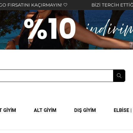
TINI KAÇIRMAYIN! 🤍
BİZİ TERCİH ETTİĞİNİZ İÇİ
T GİYİM
ALT GİYİM
DIŞ GİYİM
ELBİSE 