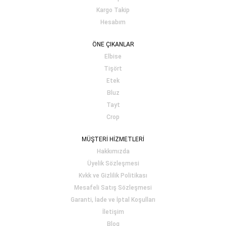
Kargo Takip
Hesabım
ÖNE ÇIKANLAR
Elbise
Tişört
Etek
Bluz
Tayt
Crop
MÜŞTERİ HİZMETLERİ
Hakkımızda
Üyelik Sözleşmesi
Kvkk ve Gizlilik Politikası
Mesafeli Satış Sözleşmesi
Garanti, İade ve İptal Koşulları
İletişim
Blog