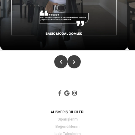
ALIŞVERİŞ BİLGİLERİ
Siparişlerim
Beğendiklerim
İade Taleplerim