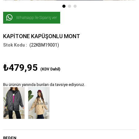
Whatsapp İle Sipariş ver
KAPİTONE KAPÜŞONLU MONT
(22KBM19001)
₺479,95
(KDV Dahil)
Bu ürünün yanında bunları da tavsiye ediyoruz.
Tükendi
Tükendi
BEDEN