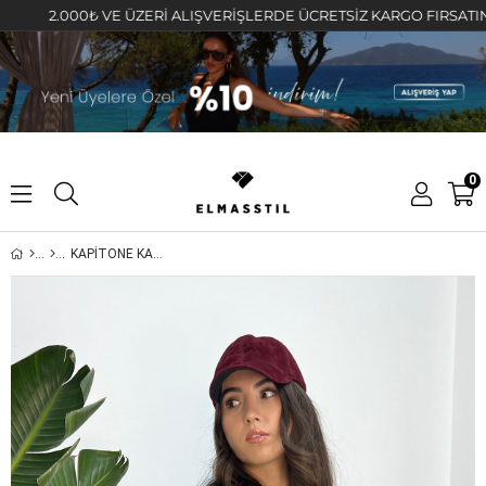
2.000₺ VE ÜZERİ ALIŞVERİŞLERDE ÜCRETSİZ KARGO FIRSATINI KAÇ
0
KAPİTONE KAPÜŞONLU MONT