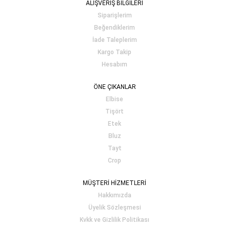
ALIŞVERİŞ BİLGİLERİ
Siparişlerim
Beğendiklerim
İade Taleplerim
Kargo Takip
Hesabım
ÖNE ÇIKANLAR
Elbise
Tişört
Etek
Bluz
Tayt
Crop
MÜŞTERİ HİZMETLERİ
Hakkımızda
Üyelik Sözleşmesi
Kvkk ve Gizlilik Politikası