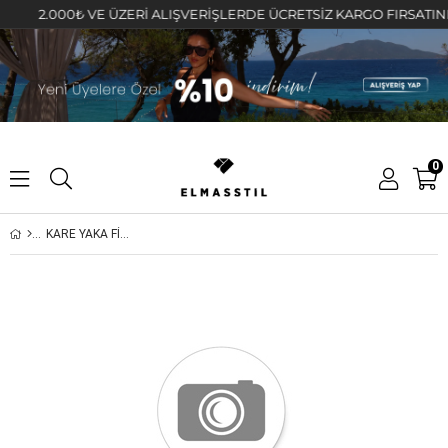
2.000₺ VE ÜZERİ ALIŞVERİŞLERDE ÜCRETSİZ KARGO FIRSATINI KA
0
KARE YAKA FİTİLLİ CROP