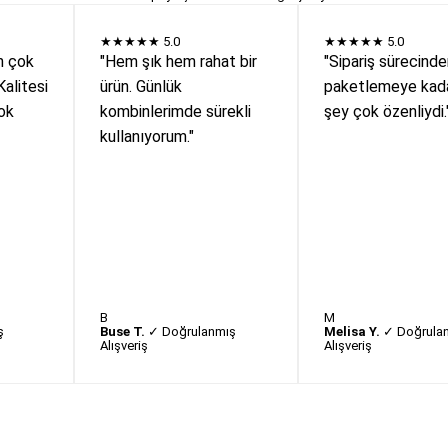
★★★★★
5.0
★★★★★
5.0
n çok
"Hem şık hem rahat bir
"Sipariş sürecind
Kalitesi
ürün. Günlük
paketlemeye kada
ok
kombinlerimde sürekli
şey çok özenliydi.
kullanıyorum."
B
M
ş
Buse T.
✓ Doğrulanmış
Melisa Y.
✓ Doğrula
Alışveriş
Alışveriş