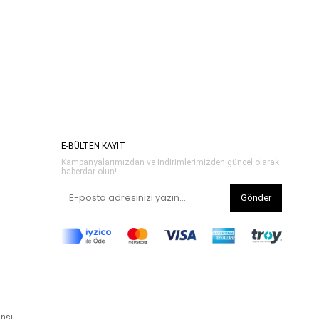
E-BÜLTEN KAYIT
Kampanyalarımızdan ve indirimlerimizden güncel olarak
haberdar olun!
Gönder
ansı