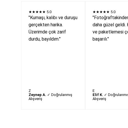
★★★★★
5.0
★★★★★
5.0
"Kumaşı, kalıbı ve duruşu
"Fotoğraftakinde
gerçekten harika.
daha güzel geldi. 
Üzerimde çok zarif
ve paketlemesi ç
durdu, bayıldım."
başarılı."
Z
E
Zeynep A.
✓ Doğrulanmış
Elif K.
✓ Doğrulanmı
Alışveriş
Alışveriş