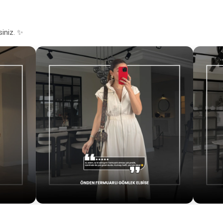
siniz. ✨