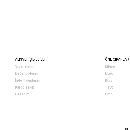
ALIŞVERİŞ BİLGİLERİ
ÖNE ÇIKANLAR
Siparişlerim
Elbise
Beğendiklerim
Etek
İade Taleplerim
Bluz
Kargo Takip
Tayt
Hesabım
Crop
El