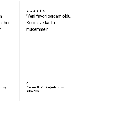
★★★★★
5.0
en
"Yeni favori parçam oldu.
r her
Kesimi ve kalıbı
"
mükemmel."
C
nmış
Ceren D.
✓ Doğrulanmış
Alışveriş