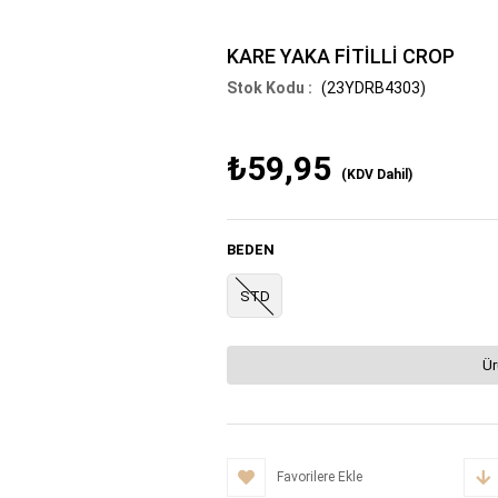
KARE YAKA FİTİLLİ CROP
(23YDRB4303)
₺59,95
(KDV Dahil)
BEDEN
STD
Ür
Favorilere Ekle