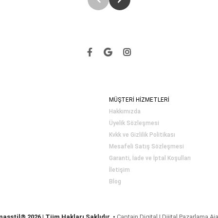
MÜŞTERİ HİZMETLERİ
Hakkımızda
Üyelik Sözleşmesi
Kvkk ve Gizlilik Politikası
Mesafeli Satış Sözleşmesi
Garanti, İade ve İptal Koşulları
İletişim
Blog
masstil® 2026 | Tüm Hakları Saklıdır.
•
Captain Digital | Dijital Pazarlama Aj