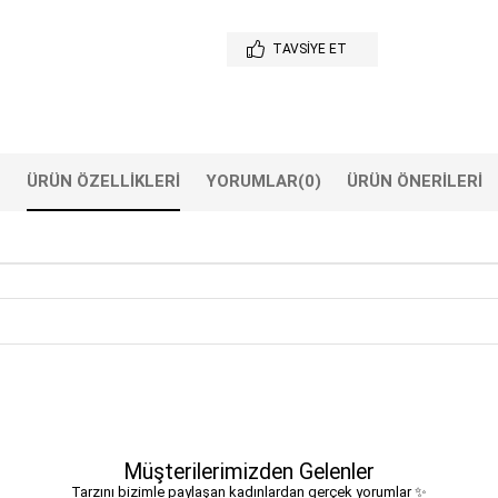
TAVSIYE ET
ÜRÜN ÖZELLIKLERI
YORUMLAR
(0)
ÜRÜN ÖNERILERI
Müşterilerimizden Gelenler
Tarzını bizimle paylaşan kadınlardan gerçek yorumlar ✨