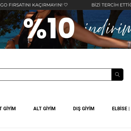
INI KAÇIRMAYIN! 🤍
BİZİ TERCİH ETTİĞİNİZ İÇİ
T GİYİM
ALT GİYİM
DIŞ GİYİM
ELBİSE 