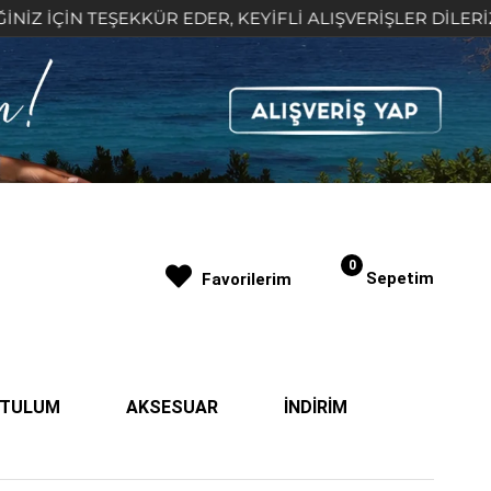
N TEŞEKKÜR EDER, KEYİFLİ ALIŞVERİŞLER DİLERİZ 🤍
0
Sepetim
Favorilerim
| TULUM
AKSESUAR
İNDİRİM