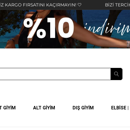
 FIRSATINI KAÇIRMAYIN! 🤍
BİZİ TERCİH ETTİĞİ
T GİYİM
ALT GİYİM
DIŞ GİYİM
ELBİSE 