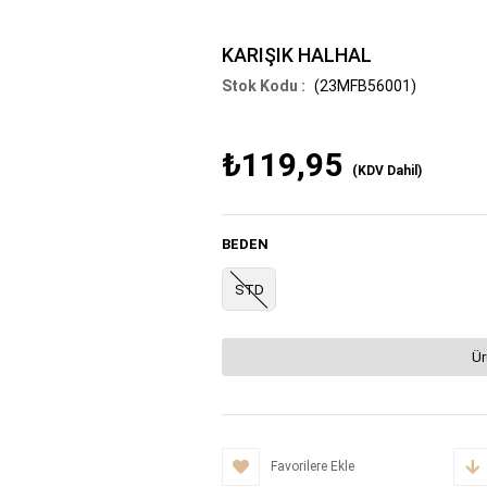
KARIŞIK HALHAL
(23MFB56001)
₺119,95
(KDV Dahil)
BEDEN
STD
Ür
Favorilere Ekle