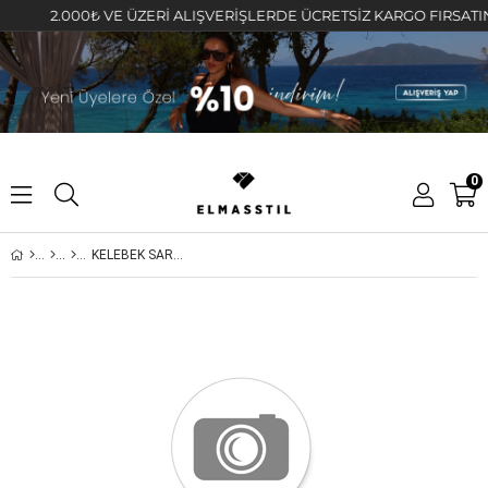
2.000₺ VE ÜZERİ ALIŞVERİŞLERDE ÜCRETSİZ KARGO FIRSATINI KA
0
KELEBEK SARKINTILI TAŞLI HALKA KÜPE