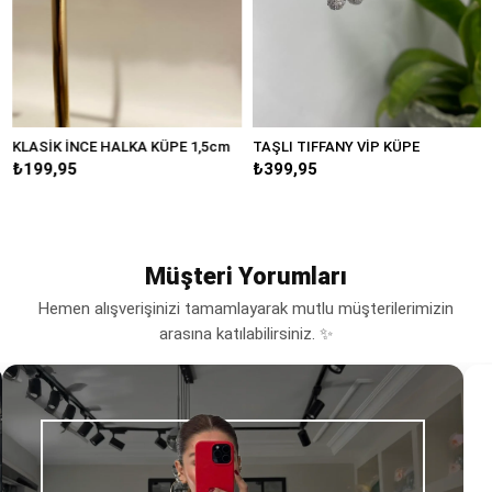
KLASİK İNCE HALKA KÜPE 1,5cm
TAŞLI TIFFANY VİP KÜPE
B
₺199,95
₺399,95
₺
Müşteri Yorumları
Hemen alışverişinizi tamamlayarak mutlu müşterilerimizin
arasına katılabilirsiniz. ✨