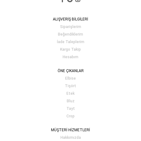
ALIŞVERİŞ BİLGİLERİ
Siparişlerim
Beğendiklerim
İade Taleplerim
Kargo Takip
Hesabım
ÖNE ÇIKANLAR
Elbise
Tişört
Etek
Bluz
Tayt
Crop
MÜŞTERİ HİZMETLERİ
Hakkımızda