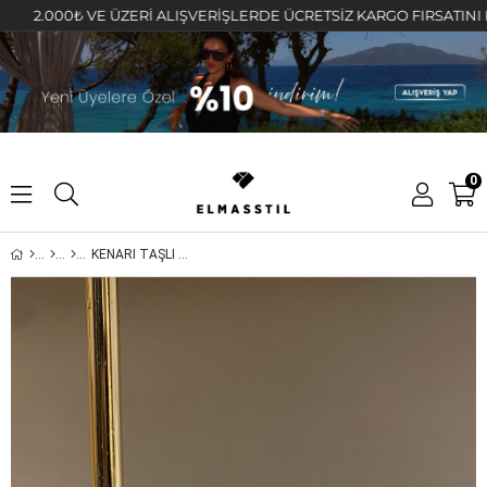
2.000₺ VE ÜZERİ ALIŞVERİŞLERDE ÜCRETSİZ KARGO FIRSATINI KAÇIR
0
KENARI TAŞLI GÜNEŞ KÜPE 1,3cm