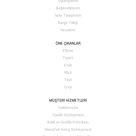
Siparişlerim
Beğendiklerim
İade Taleplerim
Kargo Takip
Hesabım
ÖNE ÇIKANLAR
Elbise
Tişört
Etek
Bluz
Tayt
Crop
MÜŞTERİ HİZMETLERİ
Hakkımızda
Üyelik Sözleşmesi
Kvkk ve Gizlilik Politikası
Mesafeli Satış Sözleşmesi