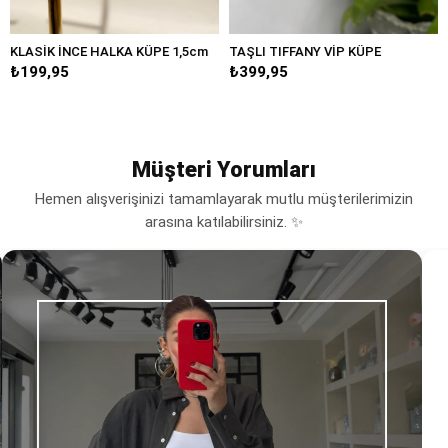
E HALKA KÜPE 1,5cm
TAŞLI TIFFANY VİP KÜPE
BÜYÜK DAML
₺399,95
₺249,95
Müşteri Yorumları
Hemen alışverişinizi tamamlayarak mutlu müşterilerimizin
arasına katılabilirsiniz. ✨