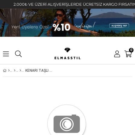
2.000₺ VE ÜZERİ ALIŞVERİŞLERDE ÜCRETSİZ KARGO FIRSATINI KA
0
KENARI TAŞLI NAZAR BONCUKLU İNCE KOLYE