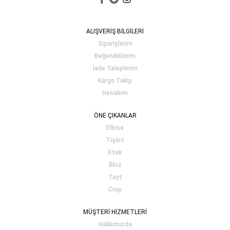
ALIŞVERİŞ BİLGİLERİ
Siparişlerim
Beğendiklerim
İade Taleplerim
Kargo Takip
Hesabım
ÖNE ÇIKANLAR
Elbise
Tişört
Etek
Bluz
Tayt
Crop
MÜŞTERİ HİZMETLERİ
Hakkımızda