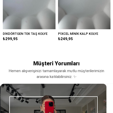
İKDÖRTGEN TEK TAŞ KOLYE
PİXCEL MİNİK KALP KOLYE
Mİ
₺299,95
₺249,95
₺3
Müşteri Yorumları
Hemen alışverişinizi tamamlayarak mutlu müşterilerimizin
arasına katılabilirsiniz. ✨