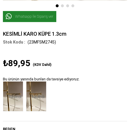
Whatsapp İle Sipariş ver
KESİMLİ KARO KÜPE 1.3cm
(23MFSM2745)
₺89,95
(KDV Dahil)
Bu ürünün yanında bunları da tavsiye ediyoruz.
Tükendi
Tükendi
BEDEN