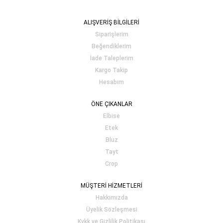
ALIŞVERİŞ BİLGİLERİ
Siparişlerim
Beğendiklerim
İade Taleplerim
Kargo Takip
Hesabım
ÖNE ÇIKANLAR
Elbise
Etek
Bluz
Tayt
Crop
MÜŞTERİ HİZMETLERİ
Hakkımızda
Üyelik Sözleşmesi
Kvkk ve Gizlilik Politikası