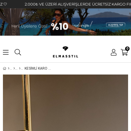
2.000₺ VE ÜZERİ ALIŞVERİŞLERDE ÜCRETSİZ KARGO FIRSATINI
0
KESİMLİ KARO KÜPE 1.3cm