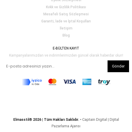
Üyelik Sözleşmesi
Kvkk ve Gizlilik Politikası
Mesafeli Satış Sözleşmesi
Garanti, İade ve İptal Koşulları
İletişim
Blog
E-BÜLTEN KAYIT
Kampanyalarımızdan ve indirimlerimizden güncel olarak haberdar olun!
Gönder
Captain Digital | Dijital
Elmasstil® 2026 | Tüm Hakları Saklıdır.
•
Pazarlama Ajansı