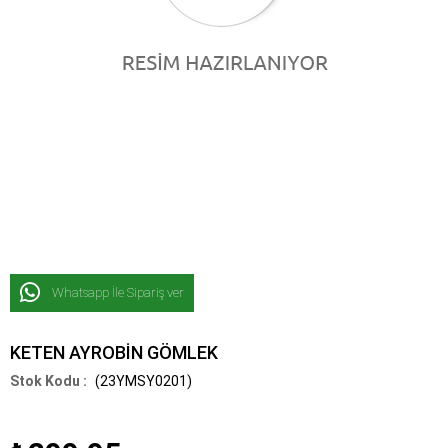
Whatsapp İle Sipariş ver
KETEN AYROBİN GÖMLEK
(23YMSY0201)