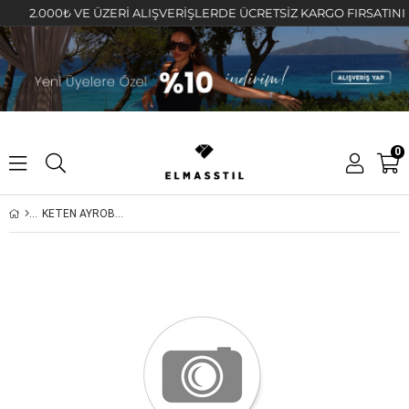
2.000₺ VE ÜZERİ ALIŞVERİŞLERDE ÜCRETSİZ KARGO FIRSATINI KAÇ
0
KETEN AYROBİN GÖMLEK