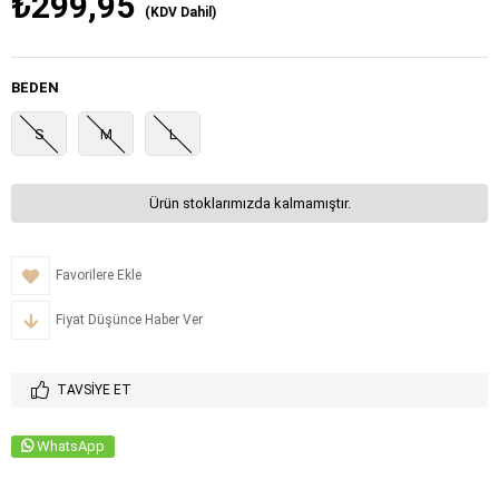
₺299,95
(KDV Dahil)
BEDEN
S
M
L
Ürün stoklarımızda kalmamıştır.
Favorilere Ekle
Fiyat Düşünce Haber Ver
TAVSIYE ET
WhatsApp