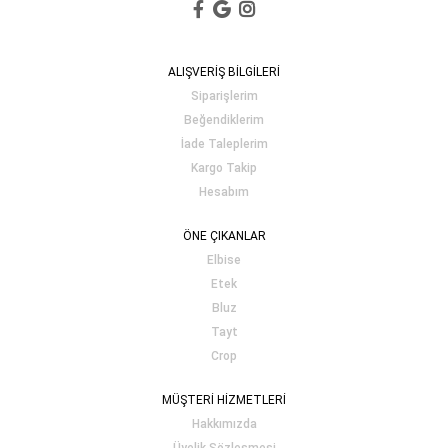
ALIŞVERİŞ BİLGİLERİ
Siparişlerim
Beğendiklerim
İade Taleplerim
Kargo Takip
Hesabım
ÖNE ÇIKANLAR
Elbise
Etek
Bluz
Tayt
Crop
MÜŞTERİ HİZMETLERİ
Hakkımızda