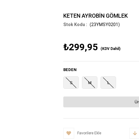
KETEN AYROBİN GÖMLEK
(23YMSY0201)
₺299,95
(KDV Dahil)
BEDEN
S
M
L
Ür
Favorilere Ekle