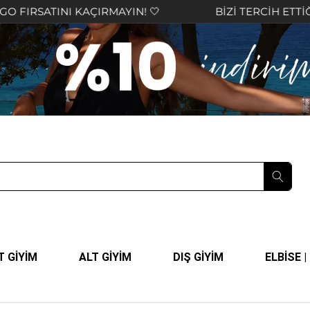
ATINI KAÇIRMAYIN! 🤍
BİZİ TERCİH ETTİĞİNİZ İÇ
T GİYİM
ALT GİYİM
DIŞ GİYİM
ELBİSE 