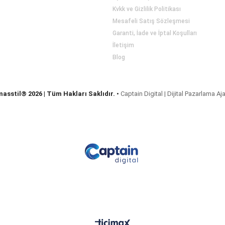
Kvkk ve Gizlilik Politikası
Mesafeli Satış Sözleşmesi
Garanti, İade ve İptal Koşulları
İletişim
Blog
masstil® 2026 | Tüm Hakları Saklıdır.
•
Captain Digital | Dijital Pazarlama Aj