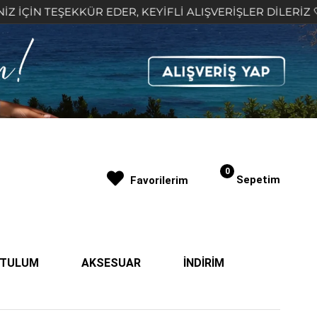
EKKÜR EDER, KEYİFLİ ALIŞVERİŞLER DİLERİZ 🤍
2
0
Sepetim
Favorilerim
| TULUM
AKSESUAR
İNDİRİM