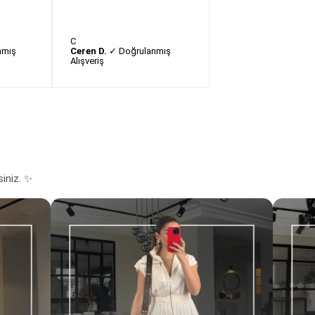
C
nmış
Ceren D.
✓ Doğrulanmış
Alışveriş
siniz. ✨