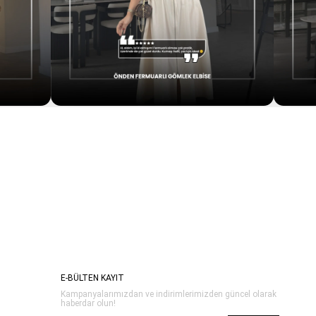
E-BÜLTEN KAYIT
Kampanyalarımızdan ve indirimlerimizden güncel olarak
haberdar olun!