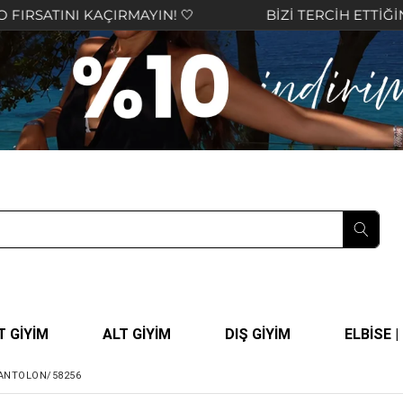
AÇIRMAYIN! 🤍
BİZİ TERCİH ETTİĞİNİZ İÇİN TEŞ
T GİYİM
ALT GİYİM
DIŞ GİYİM
ELBİSE 
PANTOLON/58256