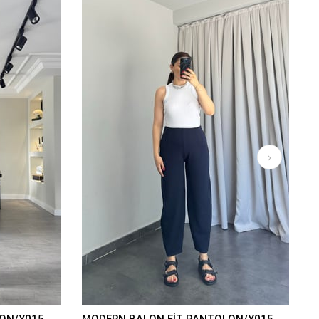
ON/Y015
MODERN BALON FİT PANTOLON/Y015