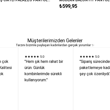
₺599,95
Müşterilerimizden Gelenler
Tarzını bizimle paylaşan kadınlardan gerçek yorumlar ✨
★★★★★
5.0
★★★★★
5.0
n çok
"Hem şık hem rahat bir
"Sipariş sürecind
Kalitesi
ürün. Günlük
paketlemeye kada
ok
kombinlerimde sürekli
şey çok özenliydi.
kullanıyorum."