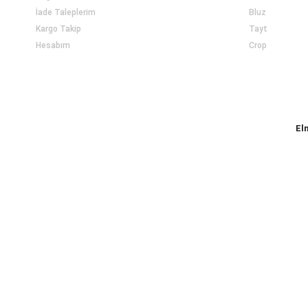
İade Taleplerim
Bluz
Kargo Takip
Tayt
Hesabım
Crop
El