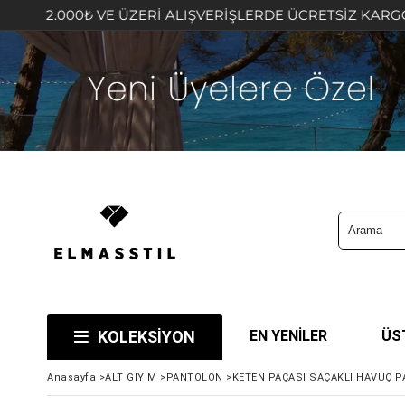
 VE ÜZERİ ALIŞVERİŞLERDE ÜCRETSİZ KARGO FIRSATINI K
KOLEKSİYON
EN YENİLER
ÜS
Anasayfa
>
ALT GİYİM
>
PANTOLON
>
KETEN PAÇASI SAÇAKLI HAVUÇ 