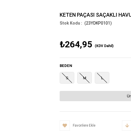
KETEN PAÇASI SAÇAKLI HAV
(23YDKP0101)
₺264,95
(KDV Dahil)
BEDEN
S
M
L
Ür
Favorilere Ekle