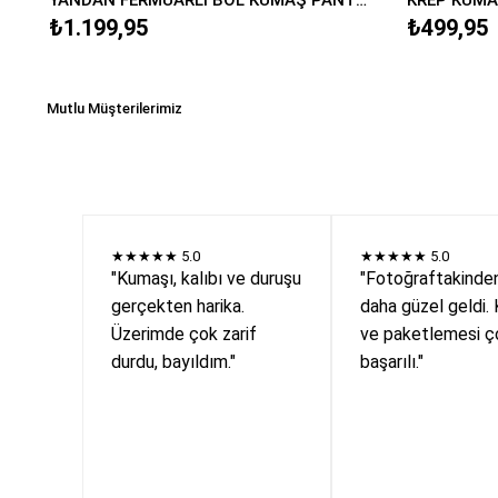
₺1.199,95
₺499,95
Mutlu Müşterilerimiz
★★★★★
5.0
★★★★★
5.0
"Kumaşı, kalıbı ve duruşu
"Fotoğraftakinde
gerçekten harika.
daha güzel geldi. 
Üzerimde çok zarif
ve paketlemesi ç
durdu, bayıldım."
başarılı."