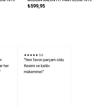
₺599,95
★★★★★
5.0
en
"Yeni favori parçam oldu.
r her
Kesimi ve kalıbı
"
mükemmel."