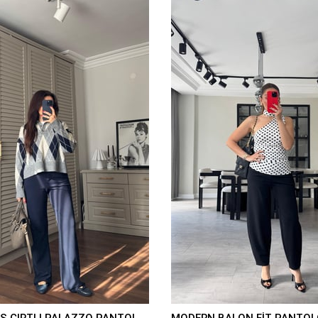
KREP KUMAŞ CIRTLI PALAZZO PANTOLON/K038
MODERN BALON FİT PANTOL