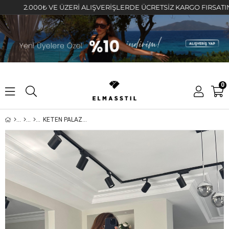
2.000₺ VE ÜZERİ ALIŞVERİŞLERDE ÜCRETSİZ KARGO FIRSATINI KAÇI
0
KETEN PALAZZO PANTOLON/1646