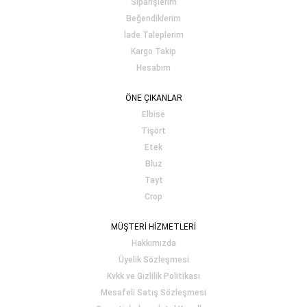
Siparişlerim
Beğendiklerim
İade Taleplerim
Kargo Takip
Hesabım
ÖNE ÇIKANLAR
Elbise
Tişört
Etek
Bluz
Tayt
Crop
MÜŞTERİ HİZMETLERİ
Hakkımızda
Üyelik Sözleşmesi
Kvkk ve Gizlilik Politikası
Mesafeli Satış Sözleşmesi