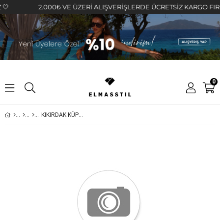
2.000₺ VE ÜZERİ ALIŞVERİŞLERDE ÜCRETSİZ KARGO FIRSATIN
0
KIKIRDAK KÜPE 90