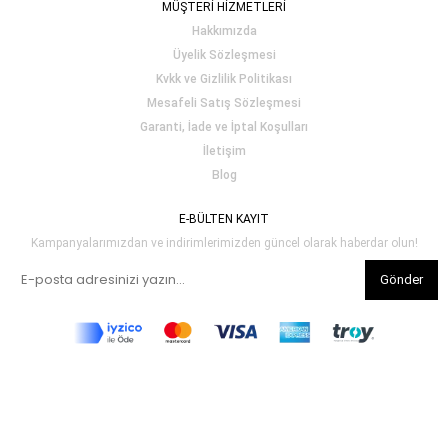
MÜŞTERİ HİZMETLERİ
Hakkımızda
Üyelik Sözleşmesi
Kvkk ve Gizlilik Politikası
Mesafeli Satış Sözleşmesi
Garanti, İade ve İptal Koşulları
İletişim
Blog
E-BÜLTEN KAYIT
Kampanyalarımızdan ve indirimlerimizden güncel olarak haberdar olun!
Gönder