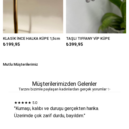
İK İNCE HALKA KÜPE 1,5cm
TAŞLI TIFFANY VİP KÜPE
BÜYÜK
,95
₺399,95
₺249,
Mutlu Müşterilerimiz
Müşterilerimizden Gelenler
Tarzını bizimle paylaşan kadınlardan gerçek yorumlar ✨
★★★★★
5.0
"Kumaşı, kalıbı ve duruşu gerçekten harika.
Üzerimde çok zarif durdu, bayıldım."