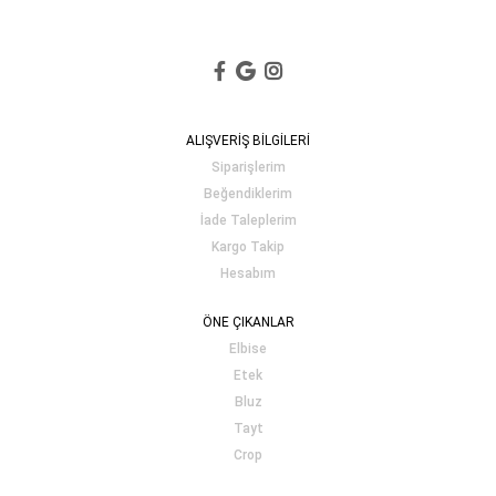
ALIŞVERİŞ BİLGİLERİ
Siparişlerim
Beğendiklerim
İade Taleplerim
Kargo Takip
Hesabım
ÖNE ÇIKANLAR
Elbise
Etek
Bluz
Tayt
Crop