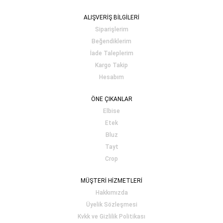
ALIŞVERİŞ BİLGİLERİ
Siparişlerim
Beğendiklerim
İade Taleplerim
Kargo Takip
Hesabım
ÖNE ÇIKANLAR
Elbise
Etek
Bluz
Tayt
Crop
MÜŞTERİ HİZMETLERİ
Hakkımızda
Üyelik Sözleşmesi
Kvkk ve Gizlilik Politikası