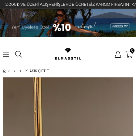
000₺ VE ÜZERİ ALIŞVERİŞLERDE ÜCRETSİZ KARGO FIRSATINI KAÇIRMA
0
KLASİK ÇİFT TARAFI TAŞLI İNCE HALKA KÜPE 1,2cm