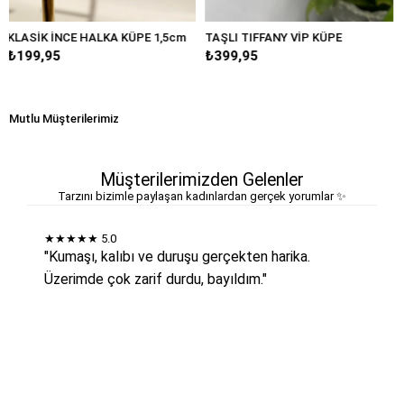
HALKA KÜPE 1,5cm
TAŞLI TIFFANY VİP KÜPE
BÜYÜK DAMLA 
₺399,95
₺249,95
Mutlu Müşterilerimiz
Müşterilerimizden Gelenler
Tarzını bizimle paylaşan kadınlardan gerçek yorumlar ✨
★★★★★
5.0
"Kumaşı, kalıbı ve duruşu gerçekten harika.
Üzerimde çok zarif durdu, bayıldım."