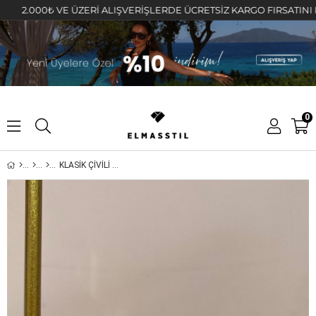
2.000₺ VE ÜZERİ ALIŞVERİŞLERDE ÜCRETSİZ KARGO FIRSATINI KAÇIR
0
KLASİK ÇİVİLİ TAŞLI HALKA KÜPE