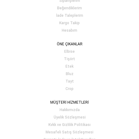
Siparişlerim
Beğendiklerim
İade Taleplerim
Kargo Takip
Hesabım
ÖNE ÇIKANLAR
Elbise
Tişört
Etek
Bluz
Tayt
Crop
MÜŞTERİ HİZMETLERİ
Hakkımızda
Üyelik Sözleşmesi
Kvkk ve Gizlilik Politikası
Mesafeli Satış Sözleşmesi