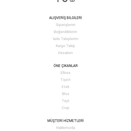
ALIŞVERİŞ BİLGİLERİ
Siparişlerim
Beğendiklerim
İade Taleplerim
Kargo Takip
Hesabım
ÖNE ÇIKANLAR
Elbise
Tişört
Etek
Bluz
Tayt
Crop
MÜŞTERİ HİZMETLERİ
Hakkımızda