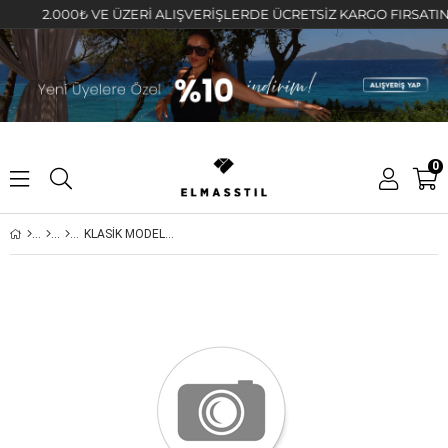
2.000₺ VE ÜZERİ ALIŞVERİŞLERDE ÜCRETSİZ KARGO FIRSATINI KA
0
KLASİK MODEL ZİNCİR 45cm