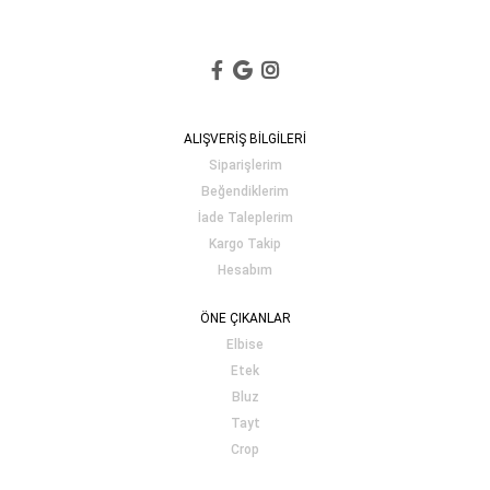
ALIŞVERİŞ BİLGİLERİ
Siparişlerim
Beğendiklerim
İade Taleplerim
Kargo Takip
Hesabım
ÖNE ÇIKANLAR
Elbise
Etek
Bluz
Tayt
Crop