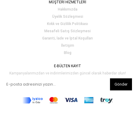
MÜŞTERİ HİZMETLERİ
Hakkımızda
Üyelik Sözleşmesi
Kvkk ve Gizlilik Politikası
Mesafeli Satış Sözleşmesi
Garanti, İade ve İptal Koşulları
İletişim
Blog
E-BÜLTEN KAYIT
Kampanyalarımızdan ve indirimlerimizden güncel olarak haberdar olun!
Gönder