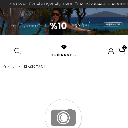
2.000₺ VE ÜZERİ ALIŞVERİŞLERDE ÜCRETSİZ KARGO FIRSATINI KAÇI
0
KLASİK TAŞLI HALKA ÜÇLÜ KÜPE