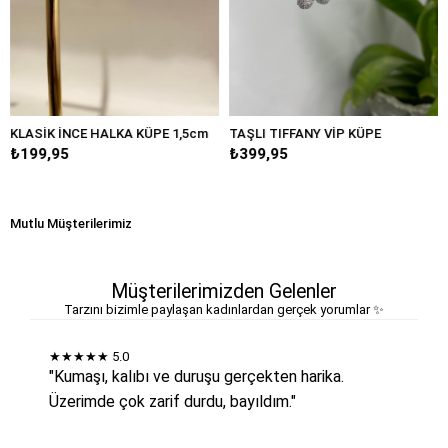
 İNCE HALKA KÜPE 1,5cm
TAŞLI TIFFANY VİP KÜPE
BÜYÜK D
95
₺399,95
₺249,9
Mutlu Müşterilerimiz
Müşterilerimizden Gelenler
Tarzını bizimle paylaşan kadınlardan gerçek yorumlar ✨
★★★★★
5.0
"Kumaşı, kalıbı ve duruşu gerçekten harika.
Üzerimde çok zarif durdu, bayıldım."