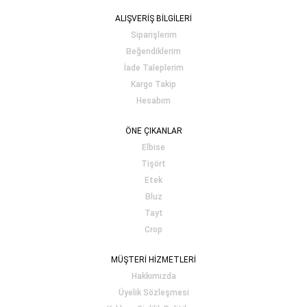
ALIŞVERİŞ BİLGİLERİ
Siparişlerim
Beğendiklerim
İade Taleplerim
Kargo Takip
Hesabım
ÖNE ÇIKANLAR
Elbise
Tişört
Etek
Bluz
Tayt
Crop
MÜŞTERİ HİZMETLERİ
Hakkımızda
Üyelik Sözleşmesi