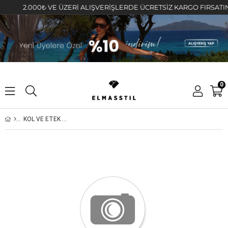
2.000₺ VE ÜZERİ ALIŞVERİŞLERDE ÜCRETSİZ KARGO FIRSATINI K
0
KOL VE ETEK UCU BEYAZ ŞERİTLİ TRİKO KISA KAZAK/23029