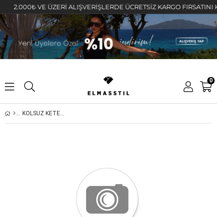
2.000₺ VE ÜZERİ ALIŞVERİŞLERDE ÜCRETSİZ KARGO FIRSATINI KAÇI
0
KOLSUZ KETEN BLUZ/6568