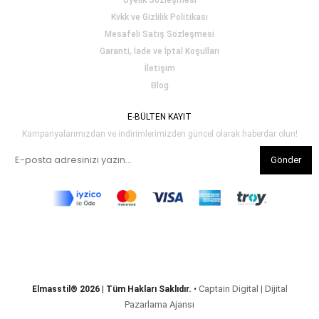
Üyelik Sözleşmesi
Kvkk ve Gizlilik Politikası
Mesafeli Satış Sözleşmesi
Garanti, İade ve İptal Koşulları
İletişim
Blog
E-BÜLTEN KAYIT
Kampanyalarımızdan ve indirimlerimizden güncel olarak haberdar olun!
Gönder
Captain Digital | Dijital
Elmasstil® 2026 | Tüm Hakları Saklıdır.
•
Pazarlama Ajansı