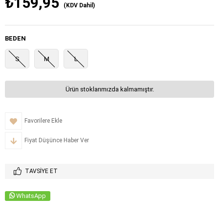
₺159,95
(KDV Dahil)
BEDEN
S
M
L
Ürün stoklarımızda kalmamıştır.
Favorilere Ekle
Fiyat Düşünce Haber Ver
TAVSIYE ET
WhatsApp