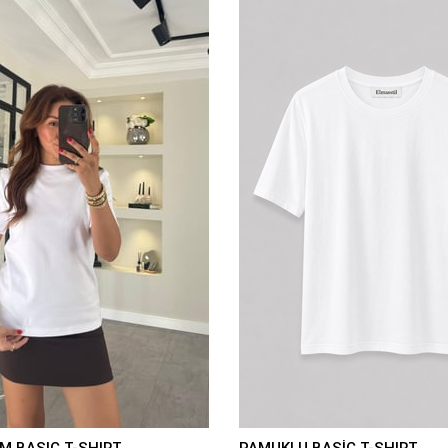
M BASIC T-SHIRT
PAMUKLU BASİC T-SHIRT