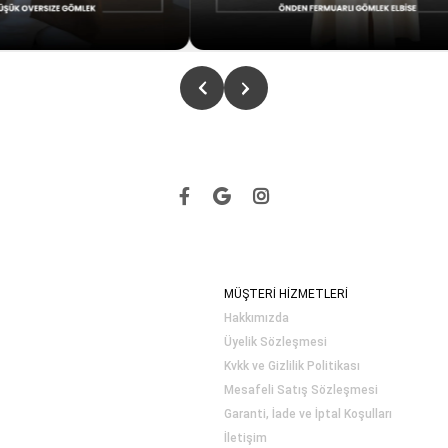
MÜŞTERİ HİZMETLERİ
Hakkımızda
Üyelik Sözleşmesi
Kvkk ve Gizlilik Politikası
Mesafeli Satış Sözleşmesi
Garanti, İade ve İptal Koşulları
İletişim