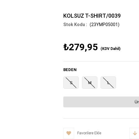
KOLSUZ T-SHIRT/0039
(23YMP05001)
₺279,95
(KDV Dahil)
BEDEN
S
M
L
Ür
Favorilere Ekle