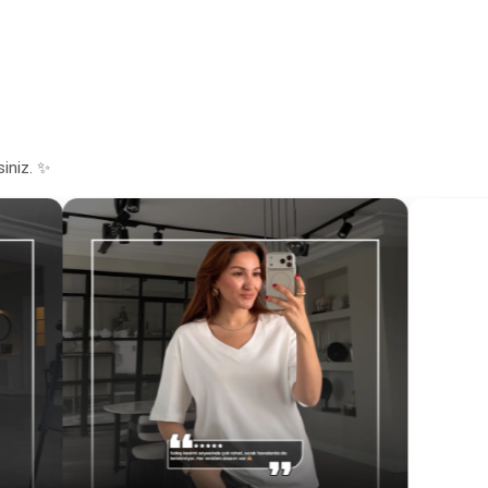
siniz. ✨