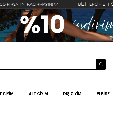
NI KAÇIRMAYIN! 🤍
BİZİ TERCİH ETTİĞİNİZ İÇİN 
T GİYİM
ALT GİYİM
DIŞ GİYİM
ELBİSE 