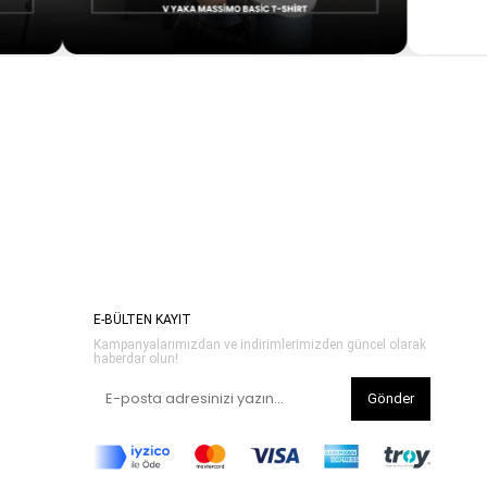
E-BÜLTEN KAYIT
Kampanyalarımızdan ve indirimlerimizden güncel olarak
haberdar olun!
Gönder