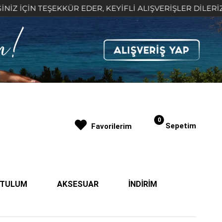
TEŞEKKÜR EDER, KEYİFLİ ALIŞVERİŞLER DİLERİZ 🤍
0
Sepetim
Favorilerim
| TULUM
AKSESUAR
İNDİRİM