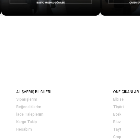
ALIŞVERİŞ BİLGİLERİ
ÖNE ÇIKANLAR
Siparişlerim
Elbise
Beğendiklerim
Tişört
İade Taleplerim
Etek
Kargo Takip
Bluz
Hesabım
Tayt
Crop