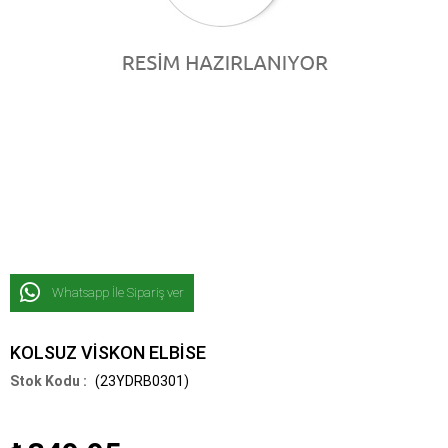
Whatsapp İle Sipariş ver
KOLSUZ VİSKON ELBİSE
(23YDRB0301)