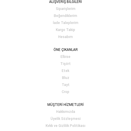
ALIŞVERİŞ BİLGİLERİ
Siparişlerim
Beğendiklerim
İade Taleplerim
Kargo Takip
Hesabım
ÖNE ÇIKANLAR
Elbise
Tişört
Etek
Bluz
Tayt
Crop
MÜŞTERİ HİZMETLERİ
Hakkımızda
Üyelik Sözleşmesi
Kvkk ve Gizlilik Politikası