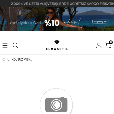
2.000₺ VE ÜZERİ ALIŞVERİŞLERDE ÜCRETSİZ KARGO FIRSATINI KA
0
KOLSUZ VİSKON ELBİSE