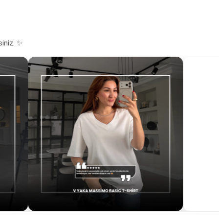
siniz. ✨