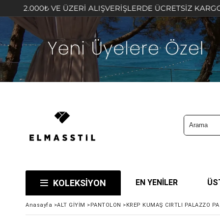
 ÜZERİ ALIŞVERİŞLERDE ÜCRETSİZ KARGO FIRSATINI KAÇI
KOLEKSİYON
EN YENİLER
ÜS
Anasayfa
>
ALT GİYİM
>
PANTOLON
>
KREP KUMAŞ CIRTLI PALAZZO P