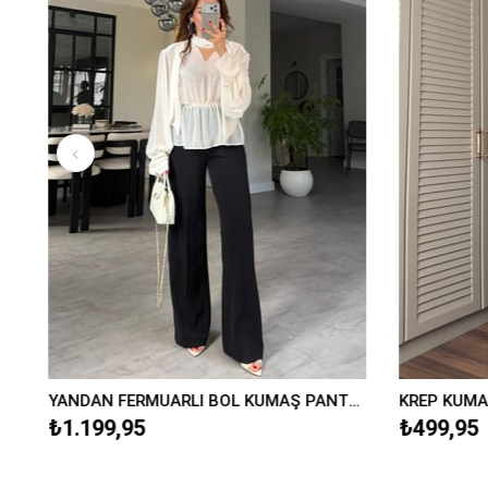
ER DETAYLI BOL KUMAŞ PANTOLON/9011
YANDAN FERMUARLI BOL KUMAŞ PANTOLON/20401
₺1.199,95
₺499,95