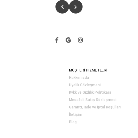
MÜŞTERİ HİZMETLERİ
Hakkımızda
Üyelik Sözleşmesi
Kvkk ve Gizlilik Politikası
Mesafeli Satış Sözleşmesi
Garanti, İade ve İptal Koşulları
İletişim
Blog