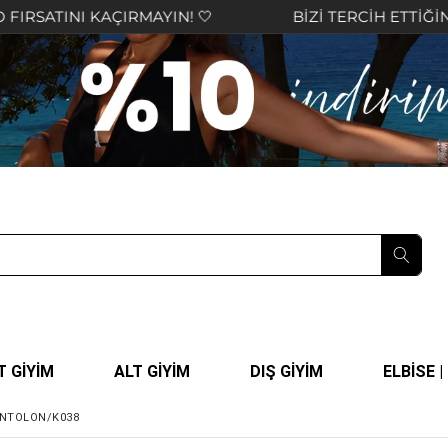
RMAYIN! 🤍
BİZİ TERCİH ETTİĞİNİZ İÇİN TEŞEKKÜ
T GİYİM
ALT GİYİM
DIŞ GİYİM
ELBİSE 
ANTOLON/K038