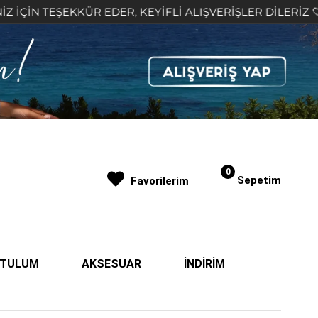
R EDER, KEYİFLİ ALIŞVERİŞLER DİLERİZ 🤍
2.000
0
Sepetim
Favorilerim
| TULUM
AKSESUAR
İNDİRİM