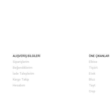
ALIŞVERİŞ BİLGİLERİ
ÖNE ÇIKANLAR
Siparişlerim
Elbise
Beğendiklerim
Tişört
İade Taleplerim
Etek
Kargo Takip
Bluz
Hesabım
Tayt
Crop