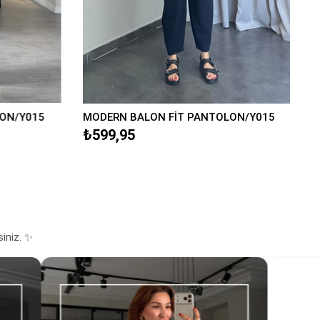
ON/Y015
MODERN BALON FİT PANTOLON/Y015
₺599,95
siniz. ✨