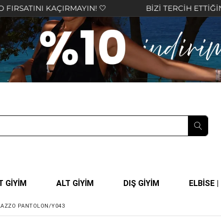
ÇIRMAYIN! 🤍
BİZİ TERCİH ETTİĞİNİZ İÇİN TEŞE
T GİYİM
ALT GİYİM
DIŞ GİYİM
ELBİSE 
ALAZZO PANTOLON/Y043