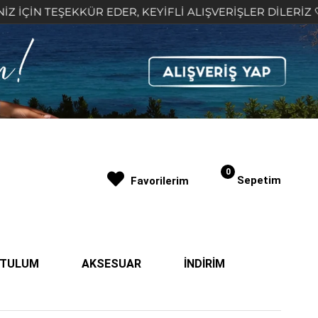
KKÜR EDER, KEYİFLİ ALIŞVERİŞLER DİLERİZ 🤍
2.
0
Sepetim
Favorilerim
| TULUM
AKSESUAR
İNDİRİM