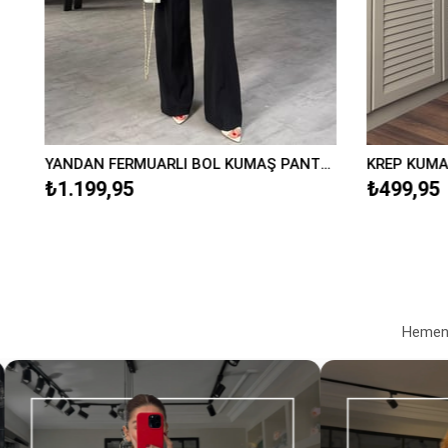
ER DETAYLI BOL KUMAŞ PANTOLON/9011
YANDAN FERMUARLI BOL KUMAŞ PANTOLON/20401
₺1.199,95
₺499,95
Hemen a