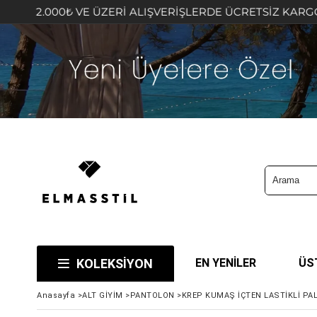
VE ÜZERİ ALIŞVERİŞLERDE ÜCRETSİZ KARGO FIRSATINI KA
KOLEKSİYON
EN YENİLER
ÜS
Anasayfa
>
ALT GİYİM
>
PANTOLON
>
KREP KUMAŞ İÇTEN LASTİKLİ P