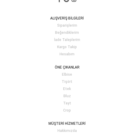
ALIŞVERİŞ BİLGİLERİ
Siparişlerim
Beğendiklerim
İade Taleplerim
Kargo Takip
Hesabım
ÖNE ÇIKANLAR
Elbise
Tişört
Etek
Bluz
Tayt
Crop
MÜŞTERİ HİZMETLERİ
Hakkımızda