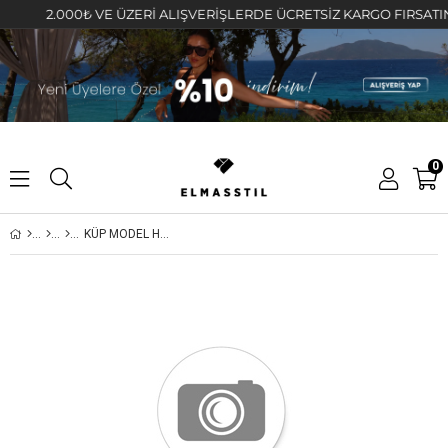
2.000₺ VE ÜZERİ ALIŞVERİŞLERDE ÜCRETSİZ KARGO FIRSATINI KA
0
KÜP MODEL HALKA KÜPE 3cm