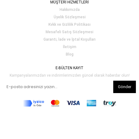
MÜŞTERİ HİZMETLERİ
Hakkımızda
Üyelik Sözleşmesi
Kvkk ve Gizlilik Politikası
Mesafeli Satış Sözleşmesi
Garanti, İade ve İptal Koşulları
İletişim
Blog
E-BÜLTEN KAYIT
Kampanyalarımızdan ve indirimlerimizden güncel olarak haberdar olun!
Gönder