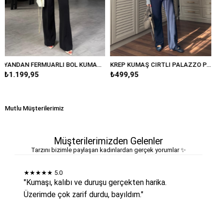
YANDAN FERMUARLI BOL KUMAŞ PANTOLON/20401
KREP KUMAŞ CIRTLI PALAZZO PANTOLON/K038
₺499,95
₺389,95
Mutlu Müşterilerimiz
Müşterilerimizden Gelenler
Tarzını bizimle paylaşan kadınlardan gerçek yorumlar ✨
★★★★★
5.0
"Kumaşı, kalıbı ve duruşu gerçekten harika.
Üzerimde çok zarif durdu, bayıldım."