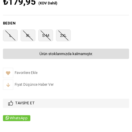
₺179,95
(KDV Dahil)
BEDEN
L
XL
S-M
2XL
Ürün stoklarımızda kalmamıştır.
Favorilere Ekle
Fiyat Düşünce Haber Ver
TAVSIYE ET
WhatsApp