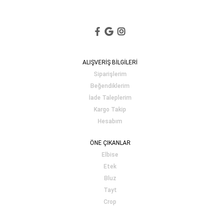
ALIŞVERİŞ BİLGİLERİ
Siparişlerim
Beğendiklerim
İade Taleplerim
Kargo Takip
Hesabım
ÖNE ÇIKANLAR
Elbise
Etek
Bluz
Tayt
Crop