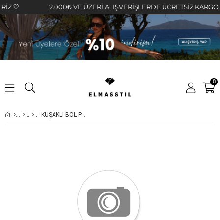

2.000₺ VE ÜZERİ ALIŞVERİŞLERDE ÜCRETSİZ KARGO FIRSA
0
KUŞAKLI BOL PAÇA PANTOLON