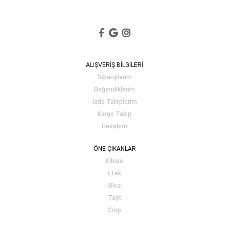
ALIŞVERİŞ BİLGİLERİ
Siparişlerim
Beğendiklerim
İade Taleplerim
Kargo Takip
Hesabım
ÖNE ÇIKANLAR
Elbise
Etek
Bluz
Tayt
Crop