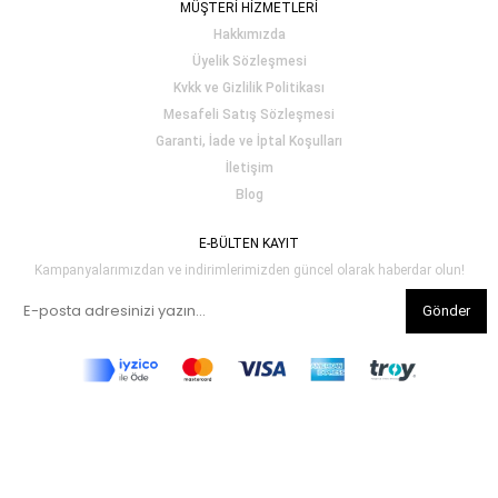
MÜŞTERİ HİZMETLERİ
Hakkımızda
Üyelik Sözleşmesi
Kvkk ve Gizlilik Politikası
Mesafeli Satış Sözleşmesi
Garanti, İade ve İptal Koşulları
İletişim
Blog
E-BÜLTEN KAYIT
Kampanyalarımızdan ve indirimlerimizden güncel olarak haberdar olun!
Gönder