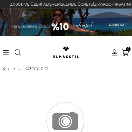
2.000₺ VE ÜZERİ ALIŞVERİŞLERDE ÜCRETSİZ KARGO FIRSATINI KAÇI
0
KUZEY YILDIZLI TAŞLI PLAKA ÜÇLÜ KÜPE