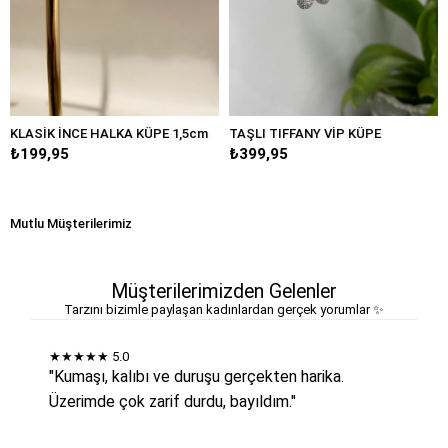
 İNCE HALKA KÜPE 1,5cm
TAŞLI TIFFANY VİP KÜPE
BÜYÜK D
95
₺399,95
₺249,9
Mutlu Müşterilerimiz
Müşterilerimizden Gelenler
Tarzını bizimle paylaşan kadınlardan gerçek yorumlar ✨
★★★★★
5.0
"Kumaşı, kalıbı ve duruşu gerçekten harika.
Üzerimde çok zarif durdu, bayıldım."