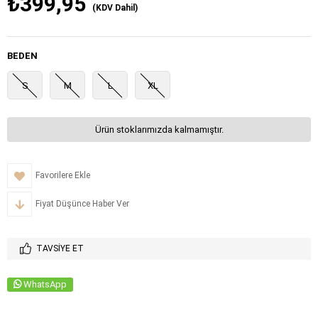
₺399,95
(KDV Dahil)
BEDEN
S
M
L
XL
Ürün stoklarımızda kalmamıştır.
Favorilere Ekle
Fiyat Düşünce Haber Ver
TAVSIYE ET
WhatsApp