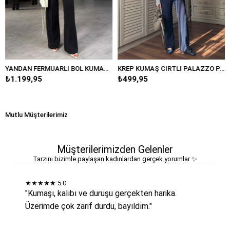
YANDAN FERMUARLI BOL KUMAŞ PANTOLON/20401
KREP KUMAŞ CIRTLI PALAZZO PANTOLON/K038
,95
₺499,95
₺389,95
Mutlu Müşterilerimiz
Müşterilerimizden Gelenler
Tarzını bizimle paylaşan kadınlardan gerçek yorumlar ✨
★★★★★
5.0
"Kumaşı, kalıbı ve duruşu gerçekten harika.
Üzerimde çok zarif durdu, bayıldım."