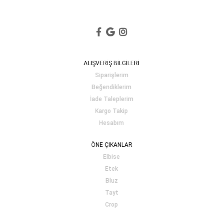
ALIŞVERİŞ BİLGİLERİ
Siparişlerim
Beğendiklerim
İade Taleplerim
Kargo Takip
Hesabım
ÖNE ÇIKANLAR
Elbise
Etek
Bluz
Tayt
Crop