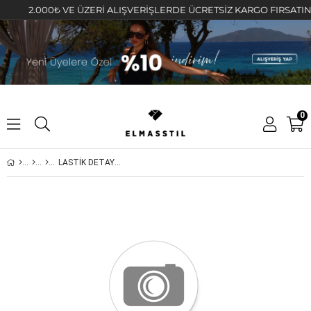
2.000₺ VE ÜZERİ ALIŞVERİŞLERDE ÜCRETSİZ KARGO FIRSATINI KAÇ
0
LASTİK DETAYI YAZILI PALAZZO PANTOLON/50556