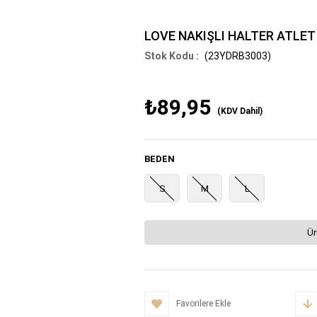
LOVE NAKIŞLI HALTER ATLET
(23YDRB3003)
₺89,95
(KDV Dahil)
BEDEN
S
M
L
Ür
Favorilere Ekle