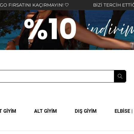
SATINI KAÇIRMAYIN! 🤍
BİZİ TERCİH ETTİĞİNİZ 
T GİYİM
ALT GİYİM
DIŞ GİYİM
ELBİSE 