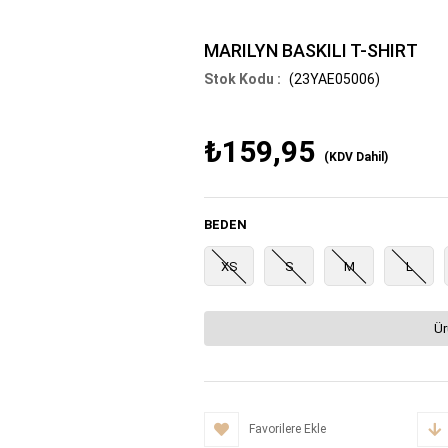
MARILYN BASKILI T-SHIRT
(23YAE05006)
₺159,95
(KDV Dahil)
BEDEN
XS
S
M
L
Ür
Favorilere Ekle