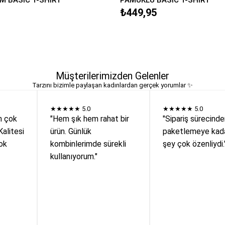
₺449,95
Müşterilerimizden Gelenler
Tarzını bizimle paylaşan kadınlardan gerçek yorumlar ✨
★★★★★
5.0
★★★★★
5.0
n çok
"Hem şık hem rahat bir
"Sipariş sürecind
Kalitesi
ürün. Günlük
paketlemeye kada
ok
kombinlerimde sürekli
şey çok özenliydi.
kullanıyorum."