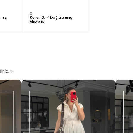
C
nmış
Ceren D.
✓ Doğrulanmış
Alışveriş
siniz. ✨