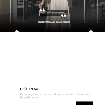
E-BÜLTEN KAYIT
Kampanyalarımızdan ve indirimlerimizden güncel olarak
haberdar olun!