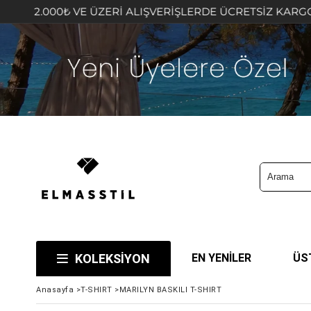
0₺ VE ÜZERİ ALIŞVERİŞLERDE ÜCRETSİZ KARGO FIRSATINI
KOLEKSİYON
EN YENİLER
ÜS
Anasayfa
>
T-SHIRT
>
MARILYN BASKILI T-SHIRT