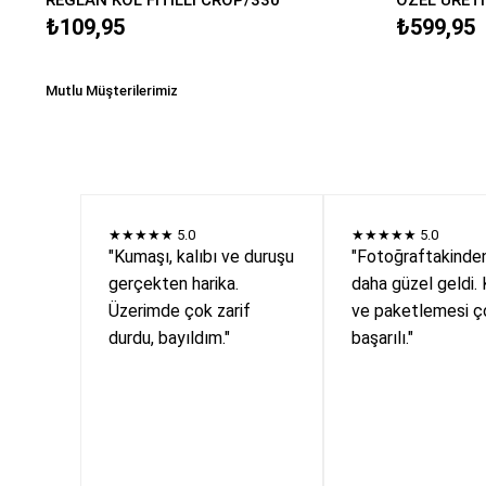
₺109,95
₺599,95
Mutlu Müşterilerimiz
★★★★★
5.0
★★★★★
5.0
"Kumaşı, kalıbı ve duruşu
"Fotoğraftakinde
gerçekten harika.
daha güzel geldi. 
Üzerimde çok zarif
ve paketlemesi ç
durdu, bayıldım."
başarılı."