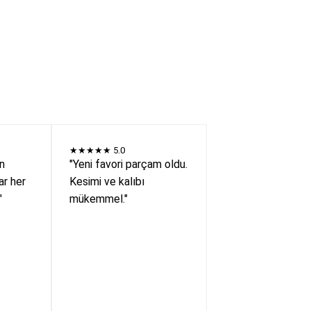
★★★★★
5.0
en
"Yeni favori parçam oldu.
r her
Kesimi ve kalıbı
"
mükemmel."