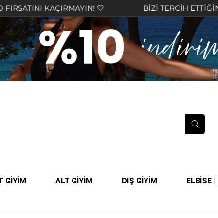
 KAÇIRMAYIN! 🤍
BİZİ TERCİH ETTİĞİNİZ İÇİN T
T GİYİM
ALT GİYİM
DIŞ GİYİM
ELBİSE 