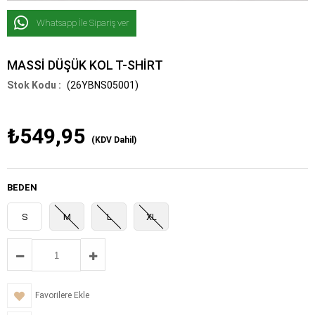
Whatsapp İle Sipariş ver
MASSİ DÜŞÜK KOL T-SHİRT
(26YBNS05001)
₺549,95
(KDV Dahil)
BEDEN
S
M
L
XL
Favorilere Ekle