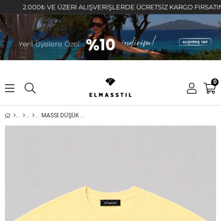
2.000₺ VE ÜZERİ ALIŞVERİŞLERDE ÜCRETSİZ KARGO FIRSATINI KAÇI
0
MASSİ DÜŞÜK KOL T-SHİRT