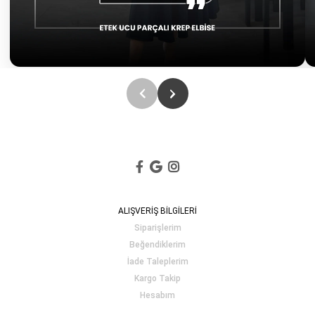
ALIŞVERİŞ BİLGİLERİ
Siparişlerim
Beğendiklerim
İade Taleplerim
Kargo Takip
Hesabım