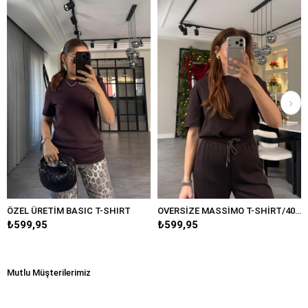
SIC T-SHIRT
OVERSİZE MASSİMO T-SHİRT/4031
₺599,95
₺599,95
Mutlu Müşterilerimiz