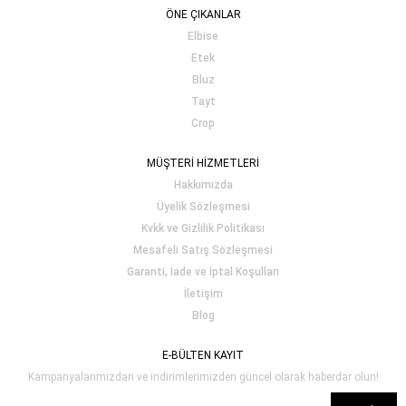
ÖNE ÇIKANLAR
Elbise
Etek
Bluz
Tayt
Crop
MÜŞTERİ HİZMETLERİ
Hakkımızda
Üyelik Sözleşmesi
Kvkk ve Gizlilik Politikası
Mesafeli Satış Sözleşmesi
Garanti, İade ve İptal Koşulları
İletişim
Blog
E-BÜLTEN KAYIT
Kampanyalarımızdan ve indirimlerimizden güncel olarak haberdar olun!