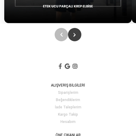
ALIŞVERİŞ BİLGİLERİ
Siparişlerim
Beğendiklerim
İade Taleplerim
Kargo Takip
Hesabım
ÖNE ÇIKANLAR