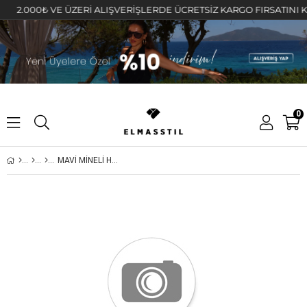
.000₺ VE ÜZERİ ALIŞVERİŞLERDE ÜCRETSİZ KARGO FIRSATINI KAÇIR
0
MAVİ MİNELİ HALKA KÜPE 2cm