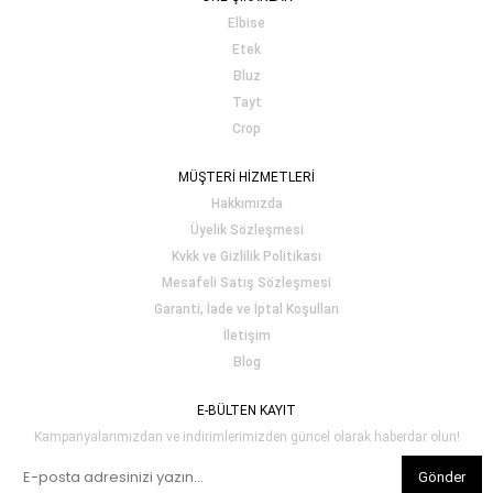
Elbise
Etek
Bluz
Tayt
Crop
MÜŞTERİ HİZMETLERİ
Hakkımızda
Üyelik Sözleşmesi
Kvkk ve Gizlilik Politikası
Mesafeli Satış Sözleşmesi
Garanti, İade ve İptal Koşulları
İletişim
Blog
E-BÜLTEN KAYIT
Kampanyalarımızdan ve indirimlerimizden güncel olarak haberdar olun!
Gönder