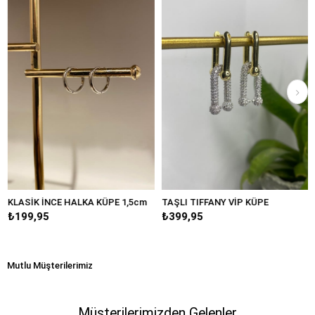
SİK İNCE HALKA KÜPE 1,5cm
TAŞLI TIFFANY VİP KÜPE
BÜYÜ
99,95
₺399,95
₺24
Mutlu Müşterilerimiz
Müşterilerimizden Gelenler