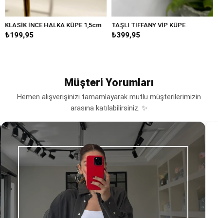
NCE HALKA KÜPE 1,5cm
TAŞLI TIFFANY VİP KÜPE
BÜYÜK DAM
₺399,95
₺249,95
Müşteri Yorumları
Hemen alışverişinizi tamamlayarak mutlu müşterilerimizin
arasına katılabilirsiniz. ✨