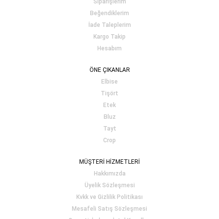
Siparişlerim
Beğendiklerim
İade Taleplerim
Kargo Takip
Hesabım
ÖNE ÇIKANLAR
Elbise
Tişört
Etek
Bluz
Tayt
Crop
MÜŞTERİ HİZMETLERİ
Hakkımızda
Üyelik Sözleşmesi
Kvkk ve Gizlilik Politikası
Mesafeli Satış Sözleşmesi