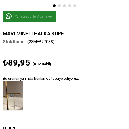
Whatsapp İle Sipariş ver
MAVİ MİNELİ HALKA KÜPE
(23MFB27038)
₺89,95
(KDV Dahil)
Bu ürünün yanında bunları da tavsiye ediyoruz.
Tükendi
BEDEN