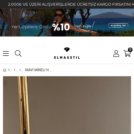
.000₺ VE ÜZERİ ALIŞVERİŞLERDE ÜCRETSİZ KARGO FIRSATINI KAÇIRM
0
MAVİ MİNELİ HALKA KÜPE