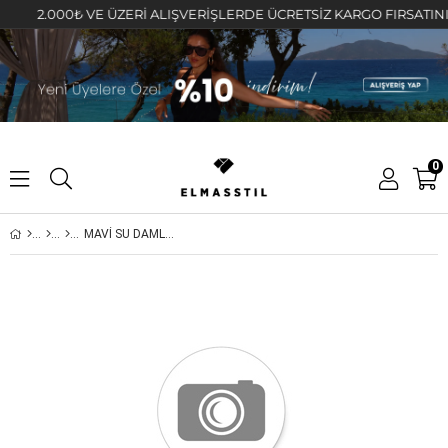
2.000₺ VE ÜZERİ ALIŞVERİŞLERDE ÜCRETSİZ KARGO FIRSATINI KAÇ
0
MAVİ SU DAMLA TAŞLI HALKA KÜPE