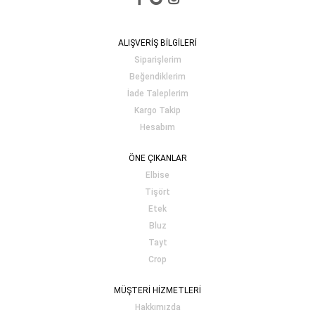
ALIŞVERİŞ BİLGİLERİ
Siparişlerim
Beğendiklerim
İade Taleplerim
Kargo Takip
Hesabım
ÖNE ÇIKANLAR
Elbise
Tişört
Etek
Bluz
Tayt
Crop
MÜŞTERİ HİZMETLERİ
Hakkımızda